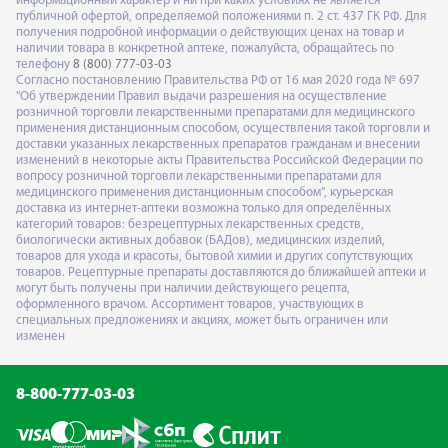
информационный характер и ни при каких условиях не является
публичной офертой, определяемой положениями п. 2 ст. 437 ГК РФ. Для
получения подробной информации о действующих ценах на товар и
наличии товара в конкретной аптеке, пожалуйста, обращайтесь по
телефону
8 (800) 777-03-03
Согласно постановлению Правительства РФ от 16 мая 2020 года № 697
"Об утверждении Правил выдачи разрешения на осуществление
розничной торговли лекарственными препаратами для медицинского
применения дистанционным способом, осуществления такой торговли и
доставки указанных лекарственных препаратов гражданам и внесении
изменений в некоторые акты Правительства Российской Федерации по
вопросу розничной торговли лекарственными препаратами для
медицинского применения дистанционным способом", курьерская
доставка из интернет-аптеки возможна только для определённых
категорий товаров: безрецептурных лекарственных средств,
биологически активных добавок (БАДов), медицинских изделий,
товаров для ухода и красоты, бытовой химии и других сопутствующих
товаров. Рецептурные препараты доставляются до ближайшей аптеки и
могут быть получены при наличии действующего рецепта,
оформленного врачом. Ассортимент товаров, участвующих в
специальных предложениях и акциях, может быть ограничен или
изменен
8-800-777-03-03