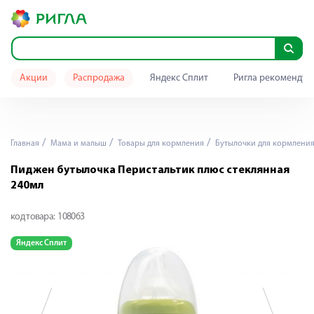
Акции
Распродажа
Яндекс Сплит
Ригла рекомендуе
Главная
Мама и малыш
Товары для кормления
Бутылочки для кормлени
Пиджен бутылочка Перистальтик плюс стеклянная
240мл
код товара:
108063
Яндекс Сплит
Я