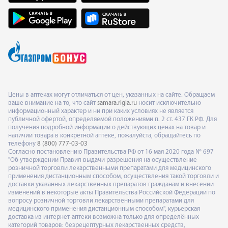
Цены в аптеках могут отличаться от цен, указанных на сайте. Обращаем
ваше внимание на то, что сайт
samara.rigla.ru
носит исключительно
информационный характер и ни при каких условиях не является
публичной офертой, определяемой положениями п. 2 ст. 437 ГК РФ. Для
получения подробной информации о действующих ценах на товар и
наличии товара в конкретной аптеке, пожалуйста, обращайтесь по
телефону
8 (800) 777-03-03
Согласно постановлению Правительства РФ от 16 мая 2020 года № 697
"Об утверждении Правил выдачи разрешения на осуществление
розничной торговли лекарственными препаратами для медицинского
применения дистанционным способом, осуществления такой торговли и
доставки указанных лекарственных препаратов гражданам и внесении
изменений в некоторые акты Правительства Российской Федерации по
вопросу розничной торговли лекарственными препаратами для
медицинского применения дистанционным способом", курьерская
доставка из интернет-аптеки возможна только для определённых
категорий товаров: безрецептурных лекарственных средств,