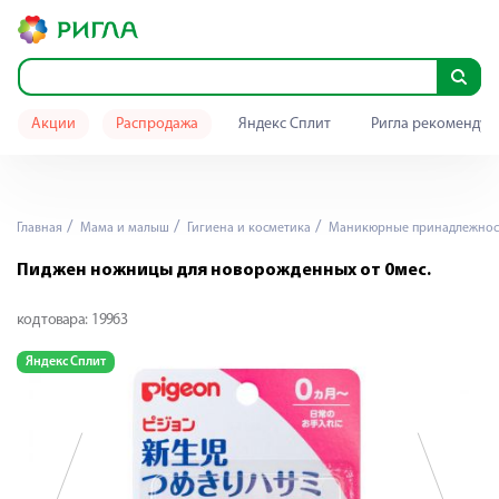
Акции
Распродажа
Яндекс Сплит
Ригла рекомендуе
Главная
Мама и малыш
Гигиена и косметика
Маникюрные принадлежнос
Пиджен ножницы для новорожденных от 0мес.
код товара:
19963
Яндекс Сплит
Я