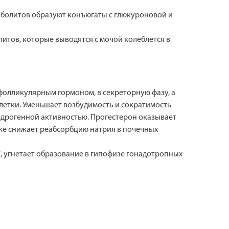
аболитов образуют конъюгаты с глюкуроновой и
олитов, которые выводятся с мочой колеблется в
фолликулярным гормоном, в секреторную фазу, а
летки. Уменьшает возбудимость и сократимость
ндрогенной активностью. Прогестерон оказывает
кже снижает реабсорбцию натрия в почечных
 угнетает образование в гипофизе гонадотропных