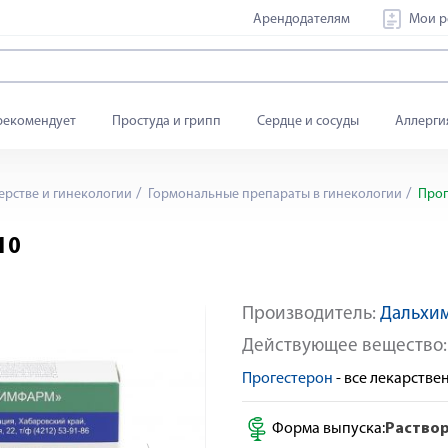
Арендодателям
Мои р
рекомендует
Простуда и грипп
Сердце и сосуды
Аллерги
ерстве и гинекологии
Гормональные препараты в гинекологии
Прог
10
Производитель:
Дальхи
По рецепту
Действующее вещество
Прогестерон
- все лекарств
Форма выпуска:
Раствор