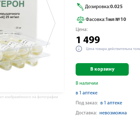
Дозировка:
0.025
Фасовка:
1мл №10
Цена:
1 499
Цена товара действительна тол
В корзину
В наличии
в 1 аптеке
 от изображённого на фотографии
Под заказ:
в 1 аптеке
Доставка:
невозможна