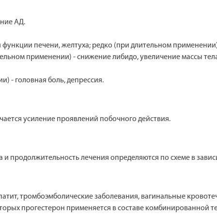
ние АД.
ункции печени, желтуха; редко (при длительном применении) 
ельном применении) - снижение либидо, увеличение массы тела
) - головная боль, депрессия.
ается усиление проявлений побочного действия.
 и продолжительность лечения определяются по схеме в завис
патит, тромбоэмболические заболевания, вагинальные кровоте
оторых прогестерон применяется в составе комбинированной те