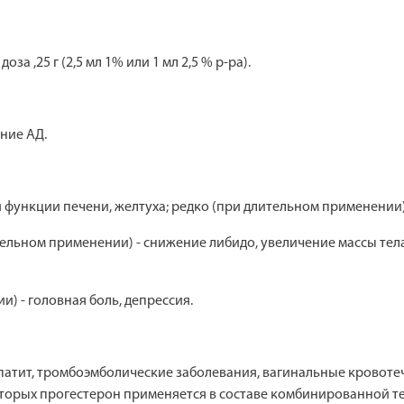
а ,25 г (2,5 мл 1% или 1 мл 2,5 % р-ра).
ние АД.
ункции печени, желтуха; редко (при длительном применении) 
ельном применении) - снижение либидо, увеличение массы тела
) - головная боль, депрессия.
патит, тромбоэмболические заболевания, вагинальные кровоте
оторых прогестерон применяется в составе комбинированной те