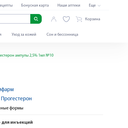
ецепты
Бонусная карта
Наши аптеки
Еще
Корзина
я
Уход за кожей
Сон и бессонница
естерон ампулы 2,5% 1мл №10
мфарм
:
Прогестерон
енные формы
 для инъекций