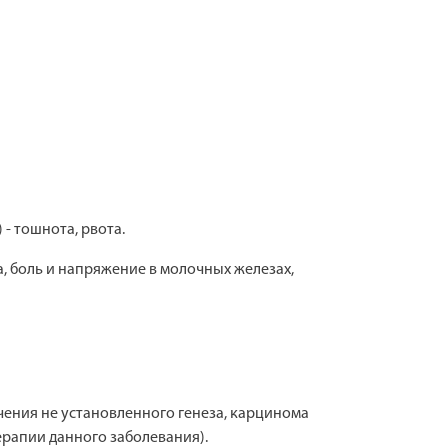
- тошнота, рвота.
, боль и напряжение в молочных железах,
чения не установленного генеза, карцинома
рапии данного заболевания).