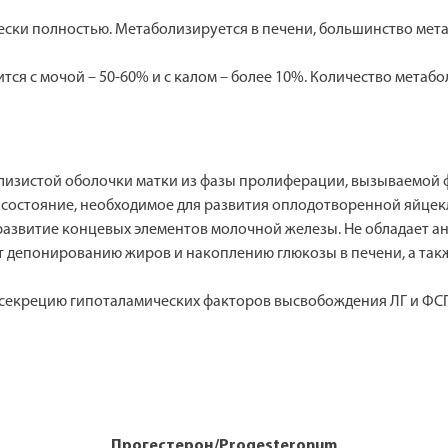
чески полностью. Метаболизируется в печени, большинство мет
ится с мочой – 50-60% и с калом – более 10%. Количество метаб
 слизистой оболочки матки из фазы пролиферации, вызываемой 
 состояние, необходимое для развития оплодотворенной яйцек
 развитие концевых элементов молочной железы. Не обладает а
ет депонированию жиров и накоплению глюкозы в печени, а та
секрецию гипоталамических факторов высвобождения ЛГ и ФСГ,
Прогестерон/Progesteronum