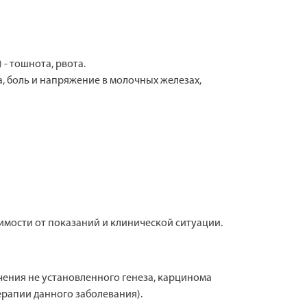
- тошнота, рвота.
, боль и напряжение в молочных железах,
имости от показаний и клинической ситуации.
чения не установленного генеза, карцинома
рапии данного заболевания).