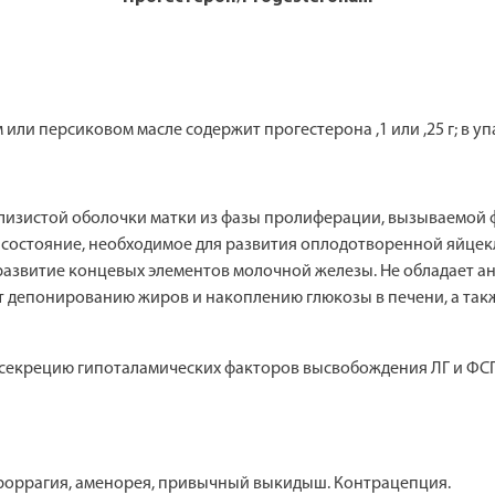
 или персиковом масле содержит прогестерона ,1 или ,25 г; в уп
 слизистой оболочки матки из фазы пролиферации, вызываемой 
 состояние, необходимое для развития оплодотворенной яйцек
 развитие концевых элементов молочной железы. Не обладает а
ет депонированию жиров и накоплению глюкозы в печени, а та
секрецию гипоталамических факторов высвобождения ЛГ и ФСГ,
оррагия, аменорея, привычный выкидыш. Контрацепция.