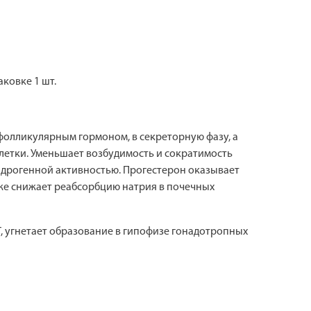
аковке 1 шт.
фолликулярным гормоном, в секреторную фазу, а
летки. Уменьшает возбудимость и сократимость
ндрогенной активностью. Прогестерон оказывает
кже снижает реабсорбцию натрия в почечных
 угнетает образование в гипофизе гонадотропных