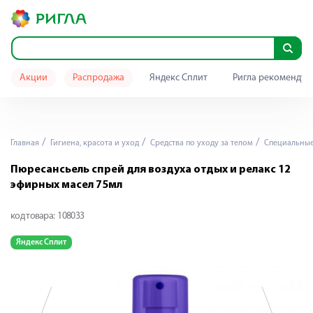
Акции
Распродажа
Яндекс Сплит
Ригла рекомендуе
Главная
Гигиена, красота и уход
Средства по уходу за телом
Специальные 
Пюресансьель спрей для воздуха отдых и релакс 12
эфирных масел 75мл
код товара:
108033
Яндекс Сплит
Я