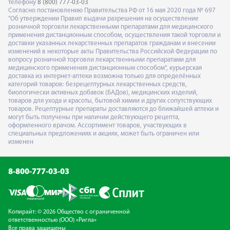
телефону
8 (800) 777-03-03
Согласно постановлению Правительства РФ от 16 мая 2020 года № 697
"Об утверждении Правил выдачи разрешения на осуществление
розничной торговли лекарственными препаратами для медицинского
применения дистанционным способом, осуществления такой торговли и
доставки указанных лекарственных препаратов гражданам и внесении
изменений в некоторые акты Правительства Российской Федерации по
вопросу розничной торговли лекарственными препаратами для
медицинского применения дистанционным способом", курьерская
доставка из интернет-аптеки возможна только для определённых
категорий товаров: безрецептурных лекарственных средств,
биологически активных добавок (БАДов), медицинских изделий,
товаров для ухода и красоты, бытовой химии и других сопутствующих
товаров. Рецептурные препараты доставляются до ближайшей аптеки и
могут быть получены при наличии действующего рецепта,
оформленного врачом. Ассортимент товаров, участвующих в
специальных предложениях и акциях, может быть ограничен или
изменен
8-800-777-03-03
Копирайт: © 2026 Общество с ограниченной
ответственностью (ООО) «Ригла»
Все права защищены