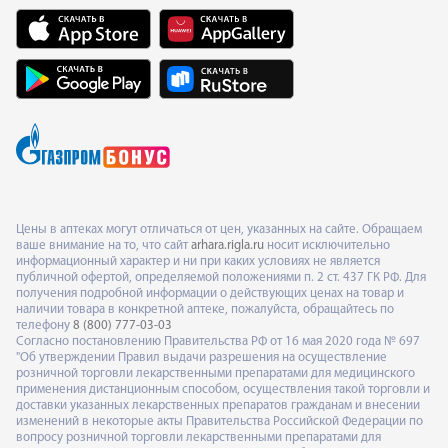
Цены в аптеках могут отличаться от цен, указанных на сайте. Обращаем
ваше внимание на то, что сайт
arhara.rigla.ru
носит исключительно
информационный характер и ни при каких условиях не является
публичной офертой, определяемой положениями п. 2 ст. 437 ГК РФ. Для
получения подробной информации о действующих ценах на товар и
наличии товара в конкретной аптеке, пожалуйста, обращайтесь по
телефону
8 (800) 777-03-03
Согласно постановлению Правительства РФ от 16 мая 2020 года № 697
"Об утверждении Правил выдачи разрешения на осуществление
розничной торговли лекарственными препаратами для медицинского
применения дистанционным способом, осуществления такой торговли и
доставки указанных лекарственных препаратов гражданам и внесении
изменений в некоторые акты Правительства Российской Федерации по
вопросу розничной торговли лекарственными препаратами для