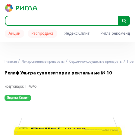
Акции
Распродажа
Яндекс Сплит
Ригла рекомендуе
Главная
Лекарственные препараты
Сердечно-сосудистые препараты
Преп
Релиф Ультра суппозитории ректальные № 10
код товара:
114846
Яндекс Сплит
Я