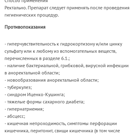
Способ применения
Ректально. Препарат следует применять после проведения
гигиенических процедур.
Противопоказания
- гиперчувствительность к гидрокортизону и/или цинку
сульфату или к любому из вспомогательных веществ,
перечисленных в разделе 6.1.;
- наличие бактериальной, грибковой, вирусной инфекции
в аноректальной области;
- новообразования аноректальной области;
- туберкулез;
- синдром Иценко-Кушинга;
- тяжелые формы сахарного диабета;
- гипернатриемия;
- абсцесс;
- кишечная непроходимость, симптомы перфорации
кишечника, перитонит, свищи кишечника (в том числе