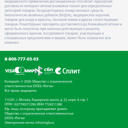
медицинского применения дистанционным способом", курьерская
доставка из интернет-аптеки возможна только для определённых
категорий товаров: безрецептурных лекарственных средств,
биологически активных добавок (БАДов), медицинских изделий,
товаров для ухода и красоты, бытовой химии и других сопутствующих
товаров. Рецептурные препараты доставляются до ближайшей аптеки и
могут быть получены при наличии действующего рецепта,
оформленного врачом. Ассортимент товаров, участвующих в
специальных предложениях и акциях, может быть ограничен или
изменен
8-800-777-03-03
Копирайт: © 2026 Общество с ограниченной
ответственностью (ООО) «Ригла»
Все права защищены
115201, г. Москва, Каширское шоссе, д. 22, корп. 4, стр. 1
ОГРН 1027700271290; ИНН 7724211288
Юр. лицо, которому принадлежит домен:
Общество с ограниченной ответственностью
(ООО) «Ригла»
Электронная почта:
info@rigla.ru