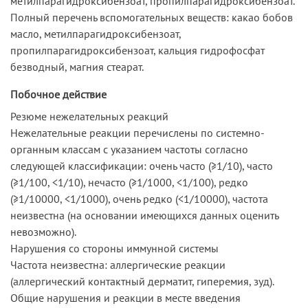
метилпарагидроксибензоат, пропилпарагидроксибензоат.
Полный перечень вспомогательных веществ: какао бобов
масло, метилпарагидроксибензоат,
пропилпарагидроксибензоат, кальция гидрофосфат
безводный, магния стеарат.
Побочное действие
Резюме нежелательных реакций
Нежелательные реакции перечислены по системно-
органным классам с указанием частоты согласно
следующей классификации: очень часто (≥1/10), часто
(≥1/100, <1/10), нечасто (≥1/1000, <1/100), редко
(≥1/10000, <1/1000), очень редко (<1/10000), частота
неизвестна (на основании имеющихся данных оценить
невозможно).
Нарушения со стороны иммунной системы
Частота неизвестна: аллергические реакции
(аллергический контактный дерматит, гиперемия, зуд).
Общие нарушения и реакции в месте введения