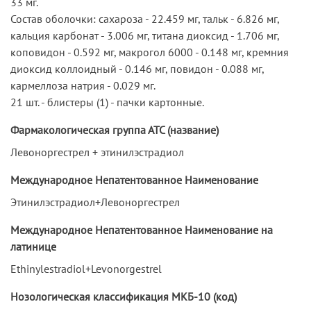
33 мг.
Состав оболочки: сахароза - 22.459 мг, тальк - 6.826 мг,
кальция карбонат - 3.006 мг, титана диоксид - 1.706 мг,
коповидон - 0.592 мг, макрогол 6000 - 0.148 мг, кремния
диоксид коллоидный - 0.146 мг, повидон - 0.088 мг,
кармеллоза натрия - 0.029 мг.
21 шт. - блистеры (1) - пачки картонные.
Фармакологическая группа АТС (название)
Левоноргестрел + этинилэстрадиол
Международное Непатентованное Наименование
Этинилэстрадиол+Левоноргестрел
Международное Непатентованное Наименование на
латинице
Ethinylestradiol+Levonorgestrel
Нозологическая классификация МКБ-10 (код)