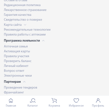
Оставить отзыв
Редакционная политика
Лекарственное страхование
Гарантия качества
Свидетельство о поверке
Карта сайта
Рекомендательные технологии
Правила работы с аптеками
Программа лояльности
Аптечная семья
Активация карты
Правила участия
Проверить баланс
Личный кабинет
Вопрос-ответ
Электронные чеки
Партнерам
Проведение тендеров
Франчайзинг
Портал производителя
Предложите нам площади в аренду
Главная
Каталог
Корзина
Избранное
Профиль
Отбор поставщиков