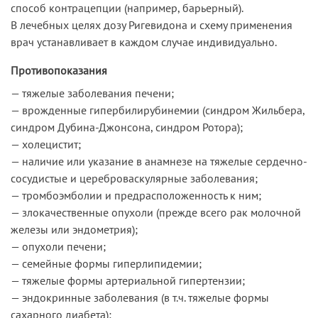
способ контрацепции (например, барьерный).
В лечебных целях дозу Ригевидона и схему применения
врач устанавливает в каждом случае индивидуально.
Противопоказания
— тяжелые заболевания печени;
— врожденные гипербилирубинемии (синдром Жильбера,
синдром Дубина-Джонсона, синдром Ротора);
— холецистит;
— наличие или указание в анамнезе на тяжелые сердечно-
сосудистые и цереброваскулярные заболевания;
— тромбоэмболии и предрасположенность к ним;
— злокачественные опухоли (прежде всего рак молочной
железы или эндометрия);
— опухоли печени;
— семейные формы гиперлипидемии;
— тяжелые формы артериальной гипертензии;
— эндокринные заболевания (в т.ч. тяжелые формы
сахарного диабета);