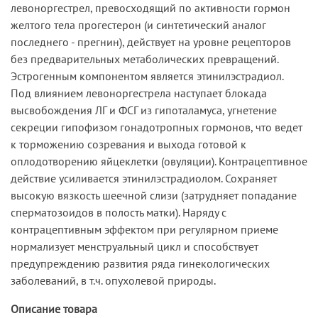
левоноргестрел, превосходящий по активности гормон
желтого тела прогестерон (и синтетический аналог
последнего - прегнин), действует на уровне рецепторов
без предварительных метаболических превращений.
Эстрогенным компонентом является этинилэстрадиол.
Под влиянием левоноргестрела наступает блокада
высвобождения ЛГ и ФСГ из гипоталамуса, угнетение
секреции гипофизом гонадотропных гормонов, что ведет
к торможению созревания и выхода готовой к
оплодотворению яйцеклетки (овуляции). Контрацептивное
действие усиливается этинилэстрадиолом. Сохраняет
высокую вязкость шеечной слизи (затрудняет попадание
сперматозоидов в полость матки). Наряду с
контрацептивным эффектом при регулярном приеме
нормализует менструальный цикл и способствует
предупреждению развития ряда гинекологических
заболеваний, в т.ч. опухолевой природы.
Описание товара