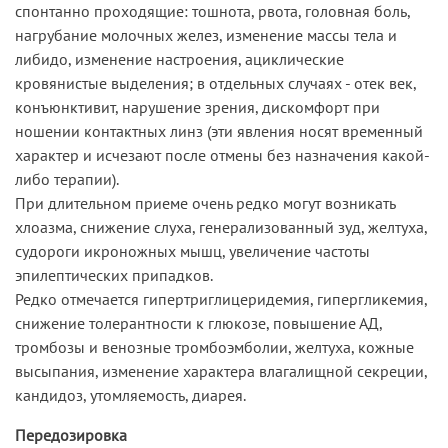
спонтанно проходящие: тошнота, рвота, головная боль,
нагрубание молочных желез, изменение массы тела и
либидо, изменение настроения, ациклические
кровянистые выделения; в отдельных случаях - отек век,
конъюнктивит, нарушение зрения, дискомфорт при
ношении контактных линз (эти явления носят временный
характер и исчезают после отмены без назначения какой-
либо терапии).
При длительном приеме очень редко могут возникать
хлоазма, снижение слуха, генерализованный зуд, желтуха,
судороги икроножных мышц, увеличение частоты
эпилептических припадков.
Редко отмечается гипертриглицеридемия, гипергликемия,
снижение толерантности к глюкозе, повышение АД,
тромбозы и венозные тромбоэмболии, желтуха, кожные
высыпания, изменение характера влагалищной секреции,
кандидоз, утомляемость, диарея.
Передозировка