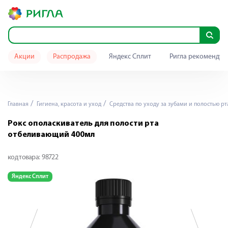
Акции
Распродажа
Яндекс Сплит
Ригла рекомендуе
Главная
Гигиена, красота и уход
Средства по уходу за зубами и полостью рт
Рокс ополаскиватель для полости рта
отбеливающий 400мл
код товара:
98722
Яндекс Сплит
Я