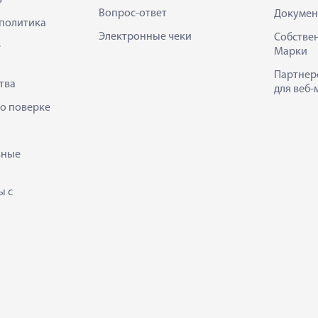
Вопрос-ответ
Докумен
политика
Электронные чеки
Собстве
е
Марки
Партнер
тва
для веб-
 о поверке
ьные
ы с