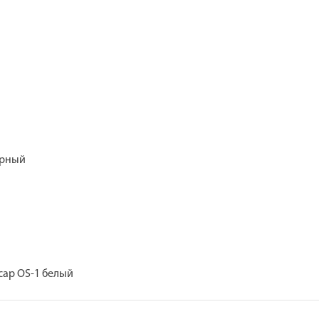
арный
сар OS-1 белый