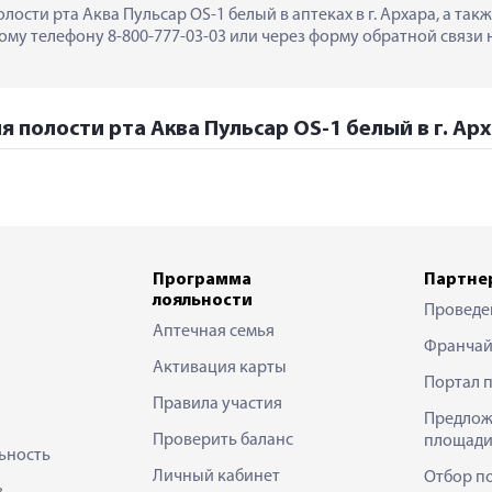
лости рта Аква Пульсар OS-1 белый в аптеках в г. Архара, а та
му телефону 8-800-777-03-03 или через форму обратной связи н
 полости рта Аква Пульсар OS-1 белый в г. Ар
Программа
Партне
лояльности
Проведе
Аптечная семья
Франчай
Активация карты
Портал 
Правила участия
Предлож
Проверить баланс
площади
ьность
Личный кабинет
Отбор п
в