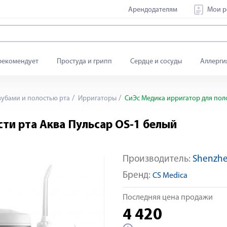
Арендодателям
Мои р
рекомендует
Простуда и грипп
Сердце и сосуды
Аллерги
зубами и полостью рта
Ирригаторы
СиЭс Медика ирригатор для поло
ти рта Аква Пульсар OS-1 белый
Производитель:
Shenzhen
Яндекс Сплит
Бренд:
CS Medica
Последняя цена продажи
4 420