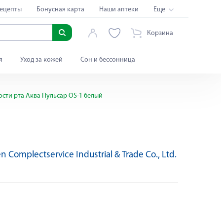
ецепты
Бонусная карта
Наши аптеки
Еще
Корзина
я
Уход за кожей
Сон и бессонница
сти рта Аква Пульсар OS-1 белый
 Complectservice Industrial & Trade Co., Ltd.
Яндекс Сплит