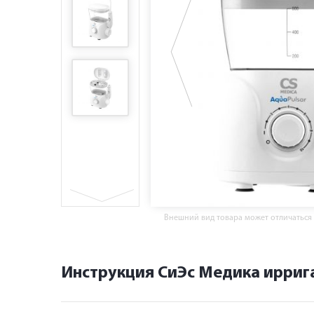
Внешний вид товара может отличаться
Инструкция СиЭс Медика иррига