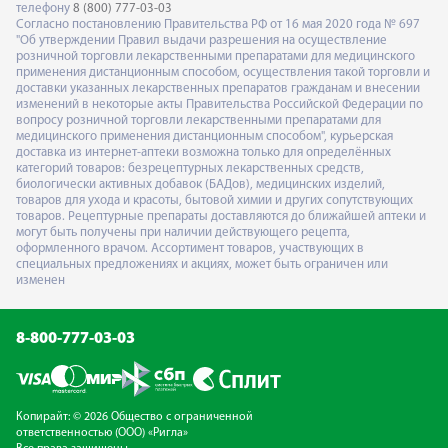
телефону
8 (800) 777-03-03
Согласно постановлению Правительства РФ от 16 мая 2020 года № 697
"Об утверждении Правил выдачи разрешения на осуществление
розничной торговли лекарственными препаратами для медицинского
применения дистанционным способом, осуществления такой торговли и
доставки указанных лекарственных препаратов гражданам и внесении
изменений в некоторые акты Правительства Российской Федерации по
вопросу розничной торговли лекарственными препаратами для
медицинского применения дистанционным способом", курьерская
доставка из интернет-аптеки возможна только для определённых
категорий товаров: безрецептурных лекарственных средств,
биологически активных добавок (БАДов), медицинских изделий,
товаров для ухода и красоты, бытовой химии и других сопутствующих
товаров. Рецептурные препараты доставляются до ближайшей аптеки и
могут быть получены при наличии действующего рецепта,
оформленного врачом. Ассортимент товаров, участвующих в
специальных предложениях и акциях, может быть ограничен или
изменен
8-800-777-03-03
Копирайт: © 2026 Общество с ограниченной
ответственностью (ООО) «Ригла»