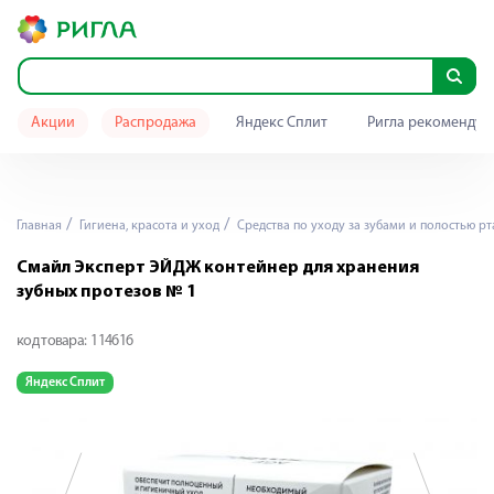
Акции
Распродажа
Яндекс Сплит
Ригла рекомендуе
Главная
Гигиена, красота и уход
Средства по уходу за зубами и полостью рт
Смайл Эксперт ЭЙДЖ контейнер для хранения
зубных протезов № 1
код товара:
114616
Яндекс Сплит
Я