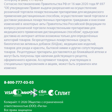
телефону
8 (800) 777-03-03
Согласно постановлению Правительства РФ от 16 мая 2020 года № 697
"Об утверждении Правил выдачи разрешения на осуществление
розничной торговли лекарственными препаратами для медицинского
применения дистанционным способом, осуществления такой торговли и
доставки указанных лекарственных препаратов гражданам и внесении
изменений в некоторые акты Правительства Российской Федерации по
вопросу розничной торговли лекарственными препаратами для
медицинского применения дистанционным способом", курьерская
доставка из интернет-аптеки возможна только для определённых
категорий товаров: безрецептурных лекарственных средств,
биологически активных добавок (БАДов), медицинских изделий,
товаров для ухода и красоты, бытовой химии и других сопутствующих
товаров. Рецептурные препараты доставляются до ближайшей аптеки и
могут быть получены при наличии действующего рецепта,
оформленного врачом. Ассортимент товаров, участвующих в
специальных предложениях и акциях, может быть ограничен или
изменен
8-800-777-03-03
Копирайт: © 2026 Общество с ограниченной
ответственностью (ООО) «Ригла»
Все права защищены