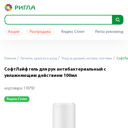
Акции
Распродажа
Яндекс Сплит
Ригла рекомендуе
Главная
Гигиена, красота и уход
Уход за руками, ногами, ногтями
СофтЛай
СофтЛайф гель для рук антибактериальный с
увлажняющим действием 100мл
код товара:
110792
Яндекс Сплит