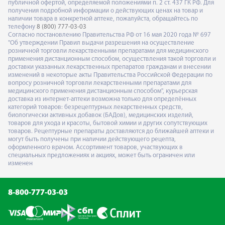
публичной офертой, определяемой положениями п. 2 ст. 437 ГК РФ. Для
получения подробной информации о действующих ценах на товар и
наличии товара в конкретной аптеке, пожалуйста, обращайтесь по
телефону
8 (800) 777-03-03
Согласно постановлению Правительства РФ от 16 мая 2020 года № 697
"Об утверждении Правил выдачи разрешения на осуществление
розничной торговли лекарственными препаратами для медицинского
применения дистанционным способом, осуществления такой торговли и
доставки указанных лекарственных препаратов гражданам и внесении
изменений в некоторые акты Правительства Российской Федерации по
вопросу розничной торговли лекарственными препаратами для
медицинского применения дистанционным способом", курьерская
доставка из интернет-аптеки возможна только для определённых
категорий товаров: безрецептурных лекарственных средств,
биологически активных добавок (БАДов), медицинских изделий,
товаров для ухода и красоты, бытовой химии и других сопутствующих
товаров. Рецептурные препараты доставляются до ближайшей аптеки и
могут быть получены при наличии действующего рецепта,
оформленного врачом. Ассортимент товаров, участвующих в
специальных предложениях и акциях, может быть ограничен или
изменен
8-800-777-03-03