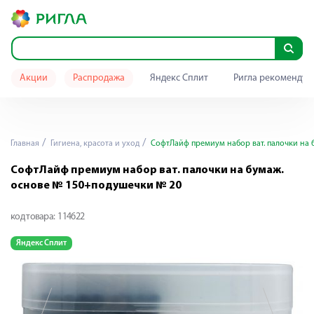
Акции
Распродажа
Яндекс Сплит
Ригла рекомендуе
Главная
Гигиена, красота и уход
СофтЛайф премиум набор ват. палочки на 
СофтЛайф премиум набор ват. палочки на бумаж.
основе № 150+подушечки № 20
код товара:
114622
Яндекс Сплит
Я