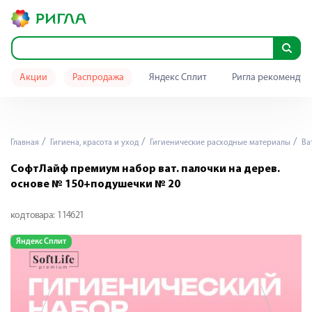
Акции
Распродажа
Яндекс Сплит
Ригла рекомендуе
Главная
Гигиена, красота и уход
Гигиенические расходные материалы
Ват
СофтЛайф премиум набор ват. палочки на дерев.
основе № 150+подушечки № 20
код товара:
114621
Яндекс Сплит
Я