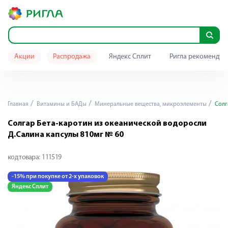
Акции
Распродажа
Яндекс Сплит
Ригла рекомендуе
Главная
Витамины и БАДы
Минеральные вещества, микроэлементы
Солг
Солгар Бета-каротин из океанической водоросли
Д.Салина капсулы 810мг № 60
код товара:
111519
-15% при покупке от 2-х упаковок
Яндекс Сплит