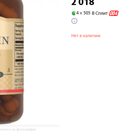
2 018
4 ×
505
В Сплит
Нет в наличии
жённого на фотографии