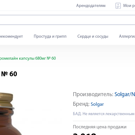
Арендодателям
Мои р
рекомендует
Простуда и грипп
Сердце и сосуды
Аллерги
ромелайн капсулы 680мг № 60
 № 60
Производитель:
Solgar/N
Бренд:
Solgar
БАД. Не является лекарственным
Последняя цена продажи