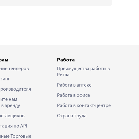
рам
Работа
ние тендеров
Преимущества работы в
Ригла
зинг
Работа в аптеке
производителя
Работа в офисе
ите нам
 в аренду
Работа в контакт-центре
оставщиков
Охрана труда
тация по API
нные Торговые