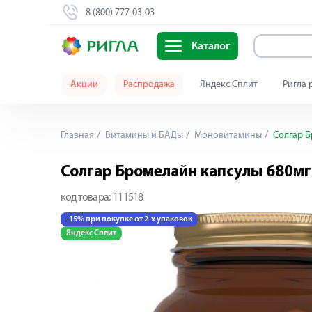
8 (800) 777-03-03
Каталог
Акции
Распродажа
Яндекс Сплит
Ригла 
Главная
Витамины и БАДы
Моновитамины
Солгар Б
Солгар Бромелайн капсулы 680мг
код товара:
111518
-15% при покупке от 2-х упаковок
Яндекс Сплит