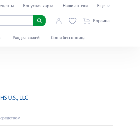
ецепты
Бонусная карта
Наши аптеки
Еще
Корзина
я
Уход за кожей
Сон и бессонница
HS U.S., LLC
 средством