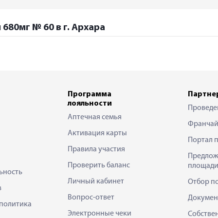
680мг № 60 в г. Архара
Программа
Партне
лояльности
Проведе
Аптечная семья
Франчай
Активация карты
Портал 
Правила участия
Предлож
Проверить баланс
площади
ьность
Личный кабинет
Отбор п
в
Вопрос-ответ
Докумен
политика
Электронные чеки
Собстве