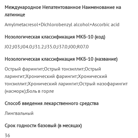
Международное Непатентованное Наименование на
латинице
Amylmetacresol+Dichlorobenzyl alcohol+Ascorbic acid
Нозологическая классификация МКБ-10 (код)
J02;J03;J04.0;J31.2;J35.0;J37.0;J00;R07.0
Нозологическая классификация МКБ-10 (название)
Острый фарингит;Острый тонзиллит;Острый
ларингит;Хронический фарингит;Хронический
тонзиллит;Хронический ларингит;Острый назофарингит
(насморк);Боль в горле
Способ введения лекарственного средства
Лингвальный
Срок годности базовый (в месяцах)
36