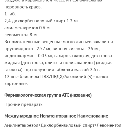
неровность краев.
1 таб.
2,4-дихлорбензиловый спирт 1.2 мг
амилметакрезол 0.6 мг
левоментол 8 мг
Вспомогательные вещества: масло листьев эвкалипта
прутовидного - 2.57 мг, винная кислота - 26 мг,
индигокармин - 0.03 мг, сахароза жидкая, декстроза
жидкая [декстроза, олиго- и полисахариды] (жидкая
глюкоза) - до получения таблетки массой 2.6 г.
12 шт. - блистеры ПВХ/ПВДХ/Алюминий (3) - пачки
картонные.
Фармакологическая группа АТС (название)
Прочие препараты
Международное Непатентованное Наименование
Амилметакрезол+Дихлорбензиловый спирт+Левоментол