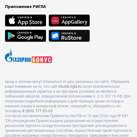
Приложение РИГЛА
Цены в аптеках могут отличаться от цен, указанных на сайте. Обращаем
ваше внимание на то, что сайт
irkutsk.rigla.ru
носит исключительно
информационный характер и ни при каких условиях не является
публичной офертой, определяемой положениями п. 2 ст. 437 ГК РФ. Для
получения подробной информации о действующих ценах на товар и
наличии товара в конкретной аптеке, пожалуйста, обращайтесь по
телефону
8 (800) 777-03-03
Согласно постановлению Правительства РФ от 16 мая 2020 года № 697
"Об утверждении Правил выдачи разрешения на осуществление
розничной торговли лекарственными препаратами для медицинского
применения дистанционным способом, осуществления такой торговли и
доставки указанных лекарственных препаратов гражданам и внесении