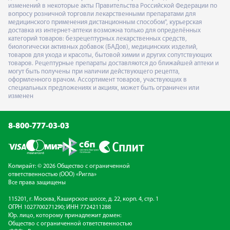
изменений в некоторые акты Правительства Российской Федерации по
вопросу розничной торговли лекарственными препаратами для
медицинского применения дистанционным способом", курьерская
доставка из интернет-аптеки возможна только для определённых
категорий товаров: безрецептурных лекарственных средств,
биологически активных добавок (БАДов), медицинских изделий,
товаров для ухода и красоты, бытовой химии и других сопутствующих
товаров. Рецептурные препараты доставляются до ближайшей аптеки и
могут быть получены при наличии действующего рецепта,
оформленного врачом. Ассортимент товаров, участвующих в
специальных предложениях и акциях, может быть ограничен или
изменен
8-800-777-03-03
Копирайт: © 2026 Общество с ограниченной
ответственностью (ООО) «Ригла»
Все права защищены
115201, г. Москва, Каширское шоссе, д. 22, корп. 4, стр. 1
ОГРН 1027700271290; ИНН 7724211288
Юр. лицо, которому принадлежит домен:
Общество с ограниченной ответственностью