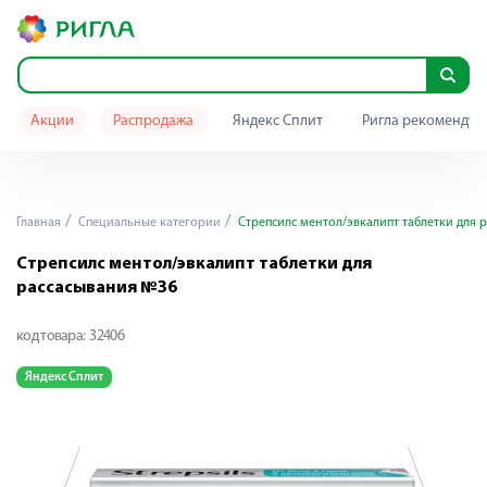
Акции
Распродажа
Яндекс Сплит
Ригла рекомендуе
Главная
Специальные категории
Стрепсилс ментол/эвкалипт таблетки для 
Стрепсилс ментол/эвкалипт таблетки для
рассасывания №36
код товара:
32406
Яндекс Сплит
Я