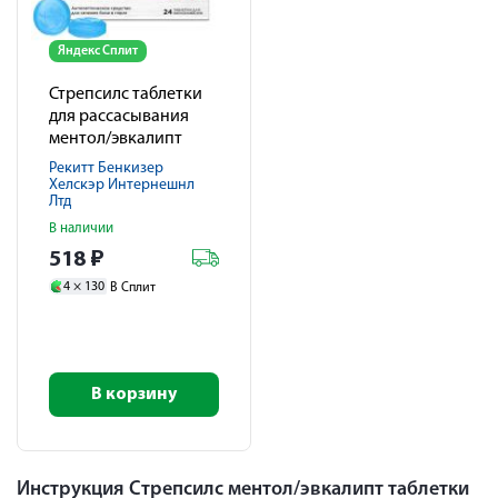
Яндекс Сплит
Стрепсилс таблетки
для рассасывания
ментол/эвкалипт
№24
Рекитт Бенкизер
Хелскэр Интернешнл
Лтд
В наличии
518
₽
4 ×
130
В Сплит
В корзину
Инструкция Стрепсилс ментол/эвкалипт таблетки