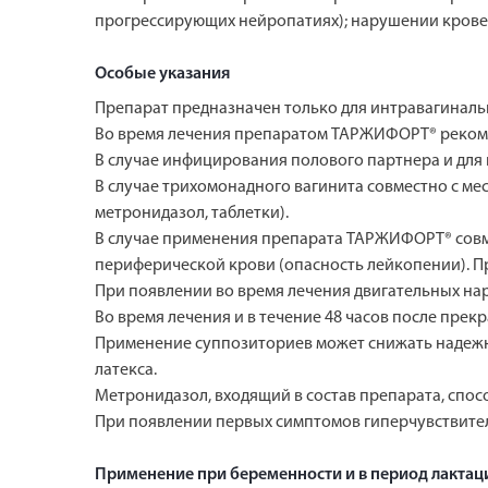
прогрессирующих нейропатиях); нарушении кровет
Особые указания
Препарат предназначен только для интравагиналь
Во время лечения препаратом ТАРЖИФОРТ® рекоме
В случае инфицирования полового партнера и для
В случае трихомонадного вагинита совместно с м
метронидазол, таблетки).
В случае применения препарата ТАРЖИФОРТ® совме
периферической крови (опасность лейкопении). П
При появлении во время лечения двигательных нар
Во время лечения и в течение 48 часов после прек
Применение суппозиториев может снижать надежн
латекса.
Метронидазол, входящий в состав препарата, спо
При появлении первых симптомов гиперчувствител
Применение при беременности и в период лактац