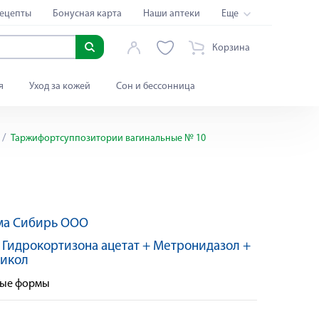
ецепты
Бонусная карта
Наши аптеки
Еще
Корзина
я
Уход за кожей
Сон и бессонница
Таржифортсуппозитории вагинальные № 10
ма Сибирь ООО
:
Гидрокортизона ацетат + Метронидазол +
никол
ные формы