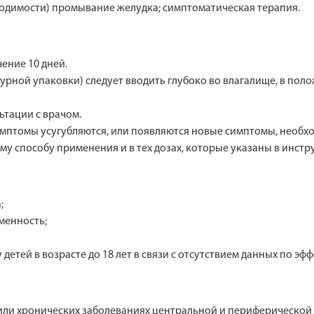
ходимости) промывание желудка; симптоматическая терапия.
ение 10 дней.
рной упаковки) следует вводить глубоко во влагалище, в поло
тации с врачом.
имптомы усугубляются, или появляются новые симптомы, необх
му способу применения и в тех дозах, которые указаны в инс
;
менность;
етей в возрасте до 18 лет в связи с отсутствием данных по эф
ли хронических заболеваниях центральной и периферической н