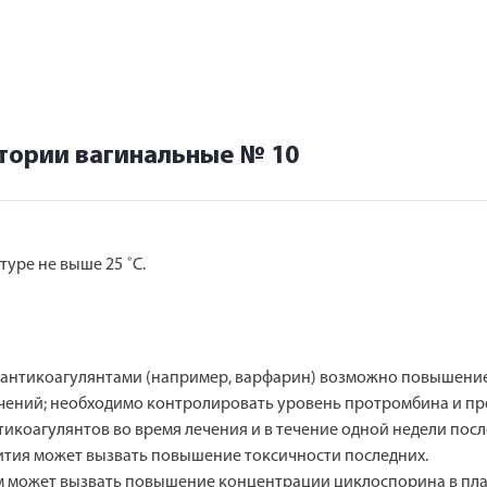
тории вагинальные № 10
уре не выше 25 ˚С.
нтикоагулянтами (например, варфарин) возможно повышение 
течений; необходимо контролировать уровень протромбина и 
икоагулянтов во время лечения и в течение одной недели пос
тия может вызвать повышение токсичности последних.
 может вызвать повышение концентрации циклоспорина в пла