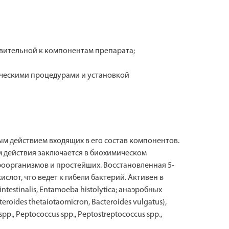
твительной к компонентам препарата;
ческими процедурами и установкой
 действием входящих в его состав компонентов.
 действия заключается в биохимическом
организмов и простейших. Восстановленная 5-
лот, что ведет к гибели бактерий. Активен в
testinalis, Entamoeba histolytica; анаэробных
cteroides thetaiotaomicron, Bacteroides vulgatus),
p., Peptococcus spp., Peptostreptococcus spp.,