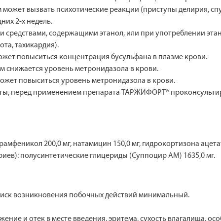
ожет вызвать психoтические реакции (приступы делирия, спут
их 2-х недель.
 средствами, содержащими этанол, или при употреблении эт
ота, тахикардия).
жет повыситься концентрация бусульфана в плазме крови.
 снижается уровень метронидазола в крови.
жет повыситься уровень метронидазола в крови.
ы, перед применением препарата ТАРЖИФОРТ® проконсультир
амфеникол 200,0 мг, натамицин 150,0 мг, гидрокортизона ацетат 
иев): полусинтетические глицериды (Суппоцир АМ) 1635,0 мг.
риск возникновения побочных действий минимальный.
ение и отек в месте введения, эритема, сухость влагалища, ос