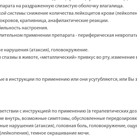
парата на раздраженную слизистую оболочку влагалища.
кой системы:
снижение количества лейкоцитов крови (лейкопен
покровов, крапивница, анафилактические реакции.
бильность настроения.
длительном применении препарата - периферическая невропа
е нарушения (атаксия), головокружение.
 спазмы в животе, «металлический» привкус во рту, изменение вк
ые в инструкции по применению или они усугубляются, или Вы
ветствии с инструкцией по применению (в терапевтических доз
 внутрь, возможные симптомы, обусловленные передозировкой
льные нарушения (атаксия), головная боль, головокружение, ощ
 (лейкопения), темное окрашивание мочи.