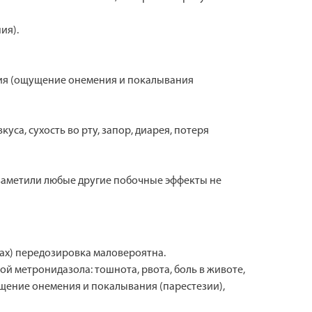
ия).
тия (ощущение онемения и покалывания
уса, сухость во рту, запор, диарея, потеря
 заметили любые другие побочные эффекты не
ах) передозировка маловероятна.
 метронидазола: тошнота, рвота, боль в животе,
ущение онемения и покалывания (парестезии),