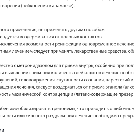
ворения (лейкопения в анамнезе).
ного применения, не применять другим способом.
ндуется воздерживаться от половых контактов.
 исключения возможности реинфекции одновременное лечение 
естным лечением следует применять лекарственные средства, 
стно с метронидазолом для приема внутрь, особенно при пов
ри выявлении снижения количества лейкоцитов лечение необх
ушений, головокружения, спутанности сознания, парестезий и
ращения лечения, следует воздержаться от приема этанола (алко
ость механической контрацепции (латекс-содержащие презерв
собен иммобилизировать трепонемы, что приводит к ошибочном
ьности или сильного раздражения лечение необходимо прекра
ии