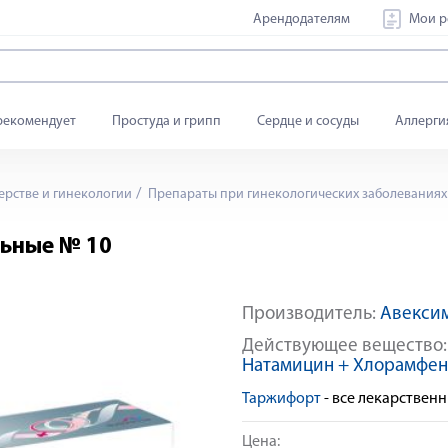
Арендодателям
Мои р
рекомендует
Простуда и грипп
Сердце и сосуды
Аллерги
ерстве и гинекологии
Препараты при гинекологических заболеваниях
ьные № 10
Производитель:
Авекси
Действующее вещество
Натамицин + Хлорамфе
Таржифорт
- все лекарствен
Цена: