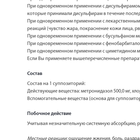
При одновременном применении с дисульфирамом м
которые принимали дисульфирам в течение последн
При одновременном применении с лекарственными
реакций (чувство жара, покраснение кожи лица, рв
При одновременном применении с бусульфаном мо
При одновременном применении с фенобарбиталом
При одновременном применении с циметидином мо
Если Вы применяете вышеперечисленные препарат
Состав
Состав на 1 суппозиторий:
Действующие вещества: метронидазол 500,0 мг, хлор
Вспомогательные вещества (основа для суппозитор
Побочное действие
Учитывая незначительную системную абсорбцию, 
Mестные реакции:
ощущениe жжения, боль, раздраж