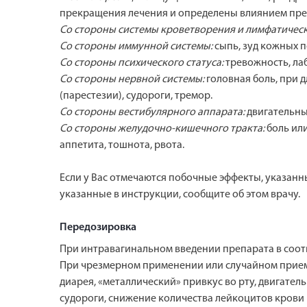
прекращения лечения и определены влиянием пре
Со стороны системы кроветворения и лимфатичес
Со стороны иммунной системы:
сыпь, зуд кожных 
Со стороны психического статуса:
тревожность, ла
Со стороны нервной системы:
головная боль, при 
(парестезии), судороги, тремор.
Сo стороны вестибулярного аппарата:
двигательны
Со стороны желудочно-кишечного тракта:
боль или
аппетита, тошнота, рвота.
Если у Вас отмечаются побочные эффекты, указанн
указанные в инструкции, сообщите об этом врачу.
Передозировка
При интравагинальном введении препарата в соот
При чрезмерном применении или случайном приеме
диарея, «металлический» привкус во рту, двигате
судороги, снижение количества лейкоцитов крови