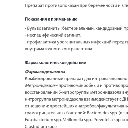
Препарат противопоказан при беременности и в п
Показания к применению
- Вульвовагиниты: бактериальный, кандидозный, 
- неспецифический вагинит;
- профилактика урогенитальных инфекций перед 
внутриматочного контрацептива.
Фармакологическое действие
Фармакодинамика
Комбинированный препарат для интравагинального
Метронидазол
– противомикробный и противопрот
восстановлении 5-нитрогруппы метронидазола вн
нитрогруппа метронидазола взаимодействует с ДНК
отношении: простейших анаэробов/факультативных ана
грамотрицательных бактерий: Bacteroides spp. (в т.ч. B
Fusobacterium spp., Veillonella spp., Prevotella sp
Clostridium spp.)