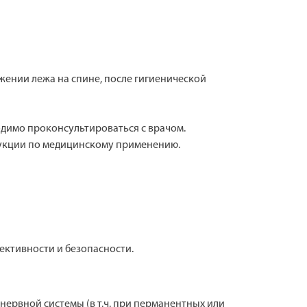
жении лежа на спине, после гигиенической
одимо проконсультироваться с врачом.
трукции по медицинскому применению.
фективности и безопасности.
ервной системы (в т.ч. при перманентных или