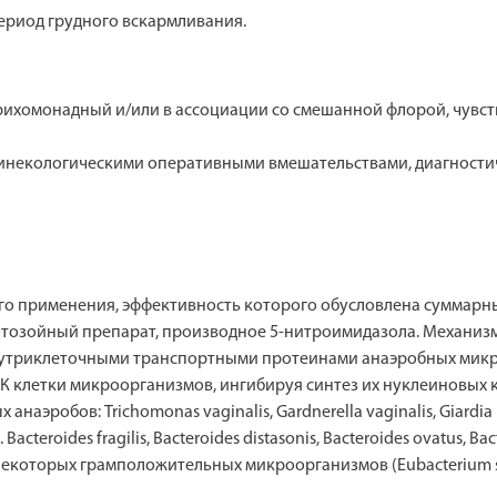
ериод грудного вскармливания.
трихомонадный и/или в ассоциации со смешанной флорой, чувс
гинекологическими оперативными вмешательствами, диагности
 применения, эффективность которого обусловлена суммарным
озойный препарат, производное 5-нитроимидазола. Механизм
утриклеточными транспортными протеинами анаэробных микро
 клетки микроорганизмов, ингибируя синтез их нуклеиновых кис
эробов: Trichomonas vaginalis, Gardnerella vaginalis, Giardia in
acteroides fragilis, Bacteroides distasonis, Bacteroides ovatus, Ba
p. и некоторых грамположительных микроорганизмов (Eubacterium sp