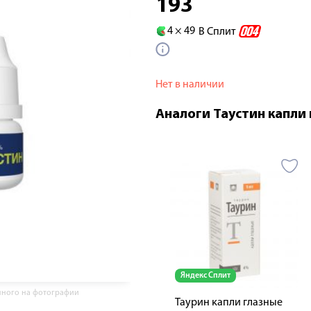
193
4 ×
49
В Сплит
Нет в наличии
Аналоги Таустин капли
Яндекс Сплит
нного на фотографии
Таурин капли глазные