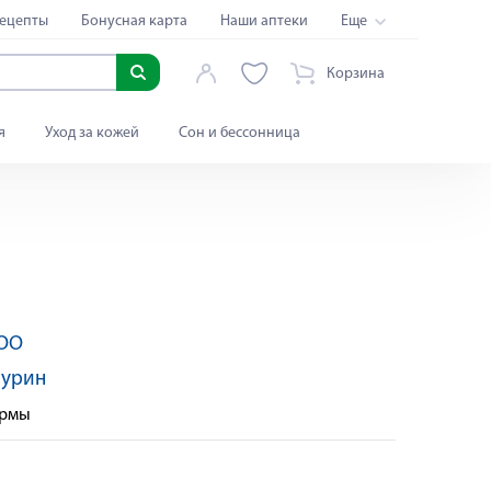
ецепты
Бонусная карта
Наши аптеки
Еще
Корзина
я
Уход за кожей
Сон и бессонница
ООО
аурин
ормы