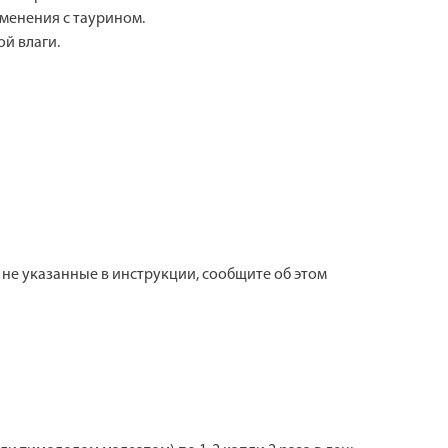
менения с таурином.
й влаги.
не указанные в инструкции, сообщите об этом