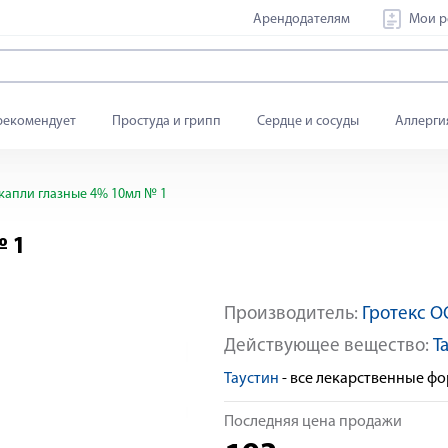
Арендодателям
Мои р
рекомендует
Простуда и грипп
Сердце и сосуды
Аллерги
капли глазные 4% 10мл № 1
№ 1
Производитель:
Гротекс 
Действующее вещество:
Т
Таустин
- все лекарственные ф
Последняя цена продажи