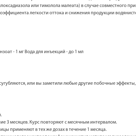
ксадиазола или тимолола малеата) в случае совместного при
 коэффициента легкости оттока и снижения продукции водянисто
ат - 1 мг Вода для инъекций - до 1 мл
угубляются, или вы заметили любые другие побочные эффекты, 
.
чение 3 месяцев. Курс повторяют с месячным интервалом.
цы применяют в тех же дозах в течение 1 месяца.