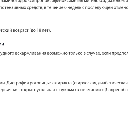
тиламиногидроксипропоксифеноксиметил метилоксадиазолом или
ипотензивных средств, в течение 6 недель с последующей отмено
кий возраст (до 18 лет).
ии
рудного вскармливания возможно только в случае, если предпо
. Дистрофия роговицы; катаракта (старческая, диабетическая,
ервичная открытоугольная глаукома (в сочетании с β-адреноб