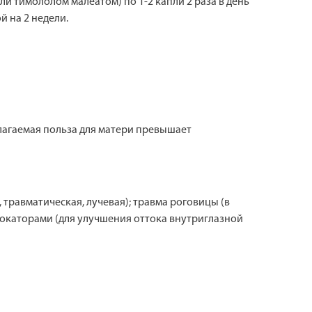
 тимололом малеатом) по 1-2 капли 2 раза в день
й на 2 недели.
лагаемая польза для матери превышает
 травматическая, лучевая); травма роговицы (в
локаторами (для улучшения оттока внутриглазной