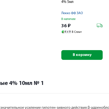
4% 5мл
Лекко ФФ ЗАО
В наличии
36
₽
4 ×
9
В Сплит
В корзину
ные 4% 10мл № 1
 значительное усиление гипотен-зивного действия β-адренобл