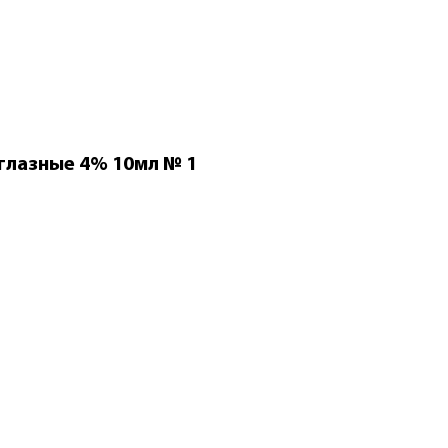
 глазные 4% 10мл № 1
Яндекс Спл
Тауфон ка