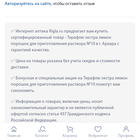
Авторизуйтесь на сайте
, чтобы оставить отзыв
 Интернет аптека Rigla.ru предлагает вам купить 
сертифицированный товар - Терафлю экстра лимон 
порошок для приготовления раствора №10 в г. Архара с 
гарантией качества.
 Цена на товары указана без учета скидок и стоимости 
доставки.
 Бонусная и специальные акции на Терафлю экстра лимон 
порошок для приготовления раствора №10 помогут вам 
сэкономить.
 Информация о товарах, включая цены, носит 
ознакомительный характер и не является публичной 
офертой согласно статье 437 Гражданского кодекса 
Российской Федерации.
 Доставка рецептурных препаратов, таких как  Терафлю 
Главная
Каталог
Корзина
Избранное
Профиль
экстра лимон порошок для приготовления раствора №10, 