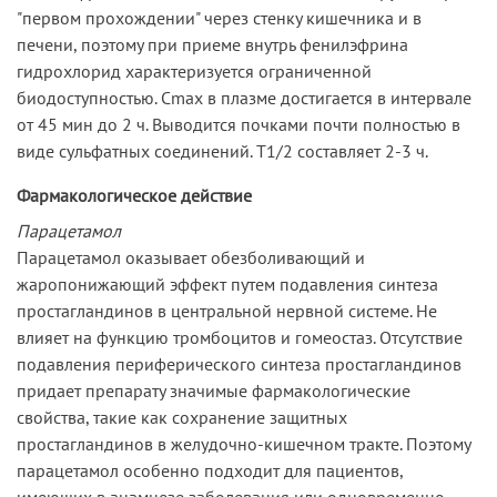
"первом прохождении" через стенку кишечника и в
печени, поэтому при приеме внутрь фенилэфрина
гидрохлорид характеризуется ограниченной
биодоступностью. Cmax в плазме достигается в интервале
от 45 мин до 2 ч. Выводится почками почти полностью в
виде сульфатных соединений. T1/2 составляет 2-3 ч.
Фармакологическое действие
Парацетамол
Парацетамол оказывает обезболивающий и
жаропонижающий эффект путем подавления синтеза
простагландинов в центральной нервной системе. Не
влияет на функцию тромбоцитов и гомеостаз. Отсутствие
подавления периферического синтеза простагландинов
придает препарату значимые фармакологические
свойства, такие как сохранение защитных
простагландинов в желудочно-кишечном тракте. Поэтому
парацетамол особенно подходит для пациентов,
имеющих в анамнезе заболевания или одновременно