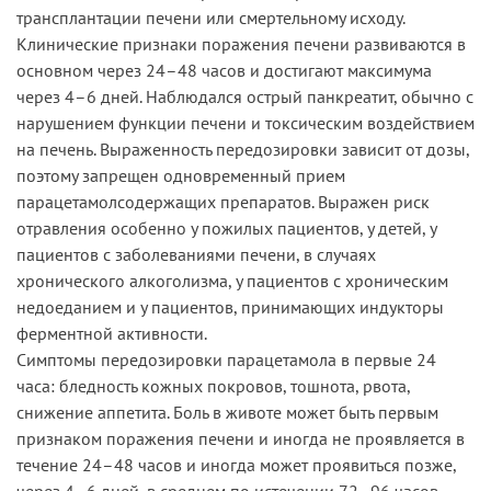
трансплантации печени или смертельному исходу.
Клинические признаки поражения печени развиваются в
основном через 24–48 часов и достигают максимума
через 4–6 дней. Наблюдался острый панкреатит, обычно с
нарушением функции печени и токсическим воздействием
на печень. Выраженность передозировки зависит от дозы,
поэтому запрещен одновременный прием
парацетамолсодержащих препаратов. Выражен риск
отравления особенно у пожилых пациентов, у детей, у
пациентов с заболеваниями печени, в случаях
хронического алкоголизма, у пациентов с хроническим
недоеданием и у пациентов, принимающих индукторы
ферментной активности.
Симптомы передозировки парацетамола в первые 24
часа: бледность кожных покровов, тошнота, рвота,
снижение аппетита. Боль в животе может быть первым
признаком поражения печени и иногда не проявляется в
течение 24–48 часов и иногда может проявиться позже,
через 4–6 дней, в среднем по истечении 72–96 часов