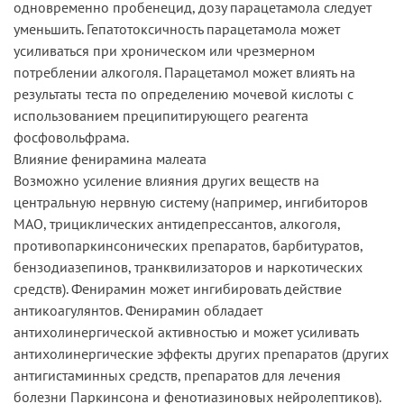
одновременно пробенецид, дозу парацетамола следует
уменьшить. Гепатотоксичность парацетамола может
усиливаться при хроническом или чрезмерном
потреблении алкоголя. Парацетамол может влиять на
результаты теста по определению мочевой кислоты с
использованием преципитирующего реагента
фосфовольфрама.
Влияние фенирамина малеата
Возможно усиление влияния других веществ на
центральную нервную систему (например, ингибиторов
МАО, трициклических антидепрессантов, алкоголя,
противопаркинсонических препаратов, барбитуратов,
бензодиазепинов, транквилизаторов и наркотических
средств). Фенирамин может ингибировать действие
антикоагулянтов. Фенирамин обладает
антихолинергической активностью и может усиливать
антихолинергические эффекты других препаратов (других
антигистаминных средств, препаратов для лечения
болезни Паркинсона и фенотиазиновых нейролептиков).