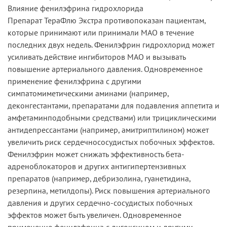
Влияние фенилэфрина гидрохлорида
Препарат ТераФлю Экстра противопоказан пациентам,
которые принимают или принимали МАО в течение
последних двух недель. Фенилэфрин гидрохлорид может
усиливать действие ингибиторов МАО и вызывать
повышение артериального давления. Одновременное
применение фенилэфрина с другими
симпатомиметическими аминами (например,
деконгестантами, препаратами для подавления аппетита и
амфетаминподобными средствами) или трициклическими
антидепрессантами (например, амитриптилином) может
увеличить риск сердечнососудистых побочных эффектов.
Фенилэфрин может снижать эффективность бета-
адреноблокаторов и других антигипертензивных
препаратов (например, дебризолина, гуанетидина,
резерпина, метилдопы). Риск повышения артериального
давления и других сердечно-сосудистых побочных
эффектов может быть увеличен. Одновременное
применение фенилэфрина с дигоксином и другими