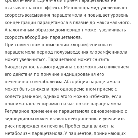
оказывает такого эффекта. Метоклопрамид увеличивает
скорость всасывания парацетамола и повышает уровень
концентрации парацетамола в плазме до максимального.
Аналогичным образом домперидон может увеличивать
скорость абсорбции парацетамола.
При совместном применении хлорамфеникола и
парацетамола период полувыведения хлорамфеникола
может увеличиться. Парацетамол может снизить
биодоступность ламотриджина с возможным снижением
его действия по причине индицирования его
печеночного метаболизма. Абсорбция парацетамола
может быть снижена при одновременном приеме с
колестирамином, однако этого можно избежать, если
принимать колестирамин на час позже парацетамола.
Регулярное применение парацетамола одновременно с
зидовудином может вызвать нейтропению и увеличить
риск повреждения печени. Пробенецид влияет на
метаболизм парацетамола. У пациентов, принимающих