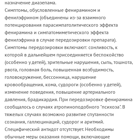
назначение диазепама.
Симптомы, обусловленные фенирамином и
фенилэфрином (объединены из-за взаимного
потенцирования парасимпатолитического эффекта
фенирамина и симпатомиметического эффекта
фенилэфрина в случае передозировки препарата).
Симптомы передозировки включают: сонливость, к
которой в дальнейшем присоединяется беспокойство
(особенно у детей), зрительные нарушения, сыпь, тошнота,
рвота, головная боль, повышенная возбудимость,
головокружение, бессонница, нарушение
кровообращения, кома, судороги (особенно у детей),
изменение поведения, повышение артериального
давления, брадикардия. При передозировке фенирамина
сообщалось о случаях атропиноподобного "психоза". В
тяжелых случаях возможно развитие спутанности
сознания, галлюцинаций, судорог и аритмий.
Специфический антидот отсутствует. Необходимы
обычные меры оказания помощи, включающие