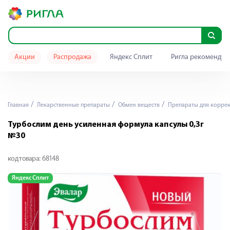
Акции
Распродажа
Яндекс Сплит
Ригла рекомендуе
Главная
Лекарственные препараты
Обмен веществ
Препараты для коррек
Турбослим день усиленная формула капсулы 0,3г
№30
код товара:
68148
Яндекс Сплит
Я