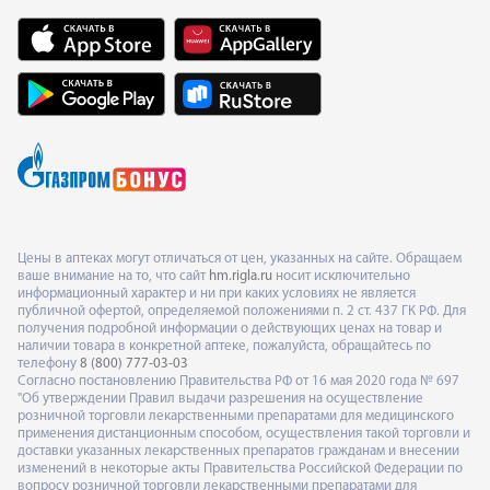
Цены в аптеках могут отличаться от цен, указанных на сайте. Обращаем
ваше внимание на то, что сайт
hm.rigla.ru
носит исключительно
информационный характер и ни при каких условиях не является
публичной офертой, определяемой положениями п. 2 ст. 437 ГК РФ. Для
получения подробной информации о действующих ценах на товар и
наличии товара в конкретной аптеке, пожалуйста, обращайтесь по
телефону
8 (800) 777-03-03
Согласно постановлению Правительства РФ от 16 мая 2020 года № 697
"Об утверждении Правил выдачи разрешения на осуществление
розничной торговли лекарственными препаратами для медицинского
применения дистанционным способом, осуществления такой торговли и
доставки указанных лекарственных препаратов гражданам и внесении
изменений в некоторые акты Правительства Российской Федерации по
вопросу розничной торговли лекарственными препаратами для