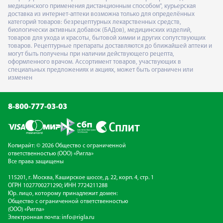
медицинского применения дистанционным способом", курьерская
доставка из интернет-аптеки возможна только для определённых
категорий товаров: безрецептурных лекарственных средств,
биологически активных добавок (БАДов), медицинских изделий,
товаров для ухода и красоты, бытовой химии и других сопутствующих
товаров. Рецептурные препараты доставляются до ближайшей аптеки и
могут быть получены при наличии действующего рецепта,
оформленного врачом. Ассортимент товаров, участвующих в
специальных предложениях и акциях, может быть ограничен или
изменен
8-800-777-03-03
Копирайт: © 2026 Общество с ограниченной
ответственностью (ООО) «Ригла»
Все права защищены
115201, г. Москва, Каширское шоссе, д. 22, корп. 4, стр. 1
ОГРН 1027700271290; ИНН 7724211288
Юр. лицо, которому принадлежит домен:
Общество с ограниченной ответственностью
(ООО) «Ригла»
Электронная почта:
info@rigla.ru