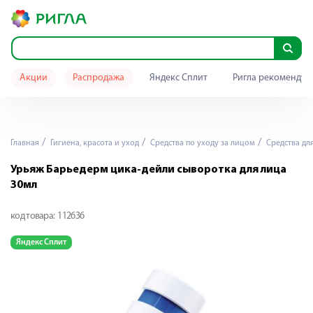
Акции
Распродажа
Яндекс Сплит
Ригла рекомендуе
Главная
Гигиена, красота и уход
Средства по уходу за лицом
Средства дл
Урьяж Барьедерм цика-дейли сыворотка для лица
30мл
код товара:
112636
Яндекс Сплит