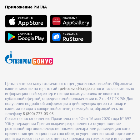
Приложение РИГЛА
Цены в аптеках могут отличаться от цен, указанных на сайте. Обращаем
ваше внимание на то, что сайт
petrozavodsk.rigla.ru
носит исключительно
информационный характер и ни при каких условиях не является
публичной офертой, определяемой положениями п. 2 ст. 437 ГК РФ. Для
получения подробной информации о действующих ценах на товар и
наличии товара в конкретной аптеке, пожалуйста, обращайтесь по
телефону
8 (800) 777-03-03
Согласно постановлению Правительства РФ от 16 мая 2020 года № 697
"Об утверждении Правил выдачи разрешения на осуществление
розничной торговли лекарственными препаратами для медицинского
применения дистанционным способом, осуществления такой торговли и
доставки указанных лекарственных препаратов гражданам и внесении