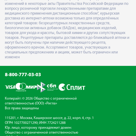
изменений в некоторые акты Правительства Российской Федерации по
вопросу розничной торговли лекарственными препаратами для
медицинского применения дистанционным способом", курьерская
доставка из интернет-аптеки возможна только для определённых
категорий товаров: безрецептурных лекарственных средств,
биологически активных добавок (БАДов), медицинских изделий,
товаров для ухода и красоты, бытовой химии и других сопутствующих
товаров. Рецептурные препараты доставляются до ближайшей аптеки и
могут быть получены при наличии действующего рецепта,
оформленного врачом. Ассортимент товаров, участвующих в
специальных предложениях и акциях, может быть ограничен или
изменен
8-800-777-03-03
Копирайт: © 2026 Общество с ограниченной
ответственностью (ООО) «Ригла»
Все права защищены
115201, г. Москва, Каширское шоссе, д. 22, корп. 4, стр. 1
ОГРН 1027700271290; ИНН 7724211288
Юр. лицо, которому принадлежит домен:
Общество с ограниченной ответственностью