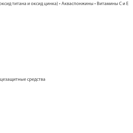
ксид титана и оксид цинка) • Акваспонжины • Витамины С и Е
олнцезащитные средства