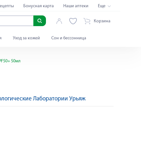
ецепты
Бонусная карта
Наши аптеки
Еще
Корзина
я
Уход за кожей
Сон и бессонница
PF50+ 50мл
логические Лаборатории Урьяж