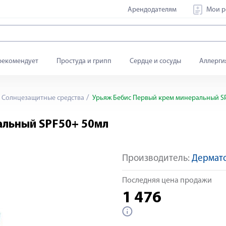
Арендодателям
Мои р
рекомендует
Простуда и грипп
Сердце и сосуды
Аллерги
Солнцезащитные средства
Урьяж Бебис Первый крем минеральный S
альный SPF50+ 50мл
Производитель:
Дермато
Последняя цена продажи
1 476