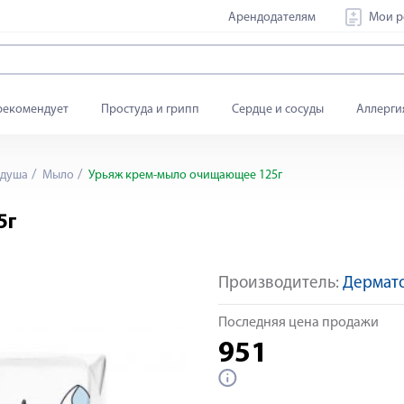
Арендодателям
Мои р
рекомендует
Простуда и грипп
Сердце и сосуды
Аллерги
 душа
Мыло
Урьяж крем-мыло очищающее 125г
5г
Производитель:
Дермато
Последняя цена продажи
951