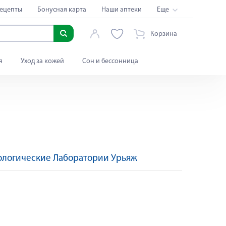
ецепты
Бонусная карта
Наши аптеки
Еще
Корзина
я
Уход за кожей
Сон и бессонница
логические Лаборатории Урьяж