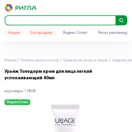
Акции
Распродажа
Яндекс Сплит
Ригла рекомендуе
Главная
Гигиена, красота и уход
Средства по уходу за лицом
Средства дл
Урьяж Толедерм крем для лица легкий
успокаивающий 40мл
код товара:
114038
Яндекс Сплит