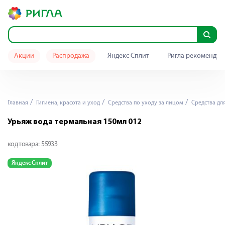
Акции
Распродажа
Яндекс Сплит
Ригла рекомендуе
Главная
Гигиена, красота и уход
Средства по уходу за лицом
Средства дл
Урьяж вода термальная 150мл 012
код товара:
55933
Яндекс Сплит