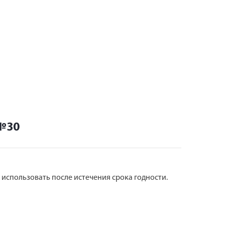
3 46
4 ×
86
 №30
е использовать после истечения срока годности.