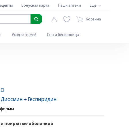
ецепты
Бонусная карта
Наши аптеки
Еще
Корзина
я
Уход за кожей
Сон и бессонница
АО
:
Диосмин + Геспиридин
е формы
ки покрытые оболочкой