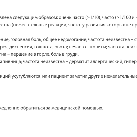
на следующим образом: очень часто (≥1/10), часто (≥1/100 и <1/
известна (нежелательные реакции, частоту развития которых не
ие, головная боль, общее недомогание; частота неизвестна – с
я, диспепсия, тошнота, рвота; нечасто – колиты; частота неизв
а – першение в горле, боль в груди.
апивница; частота неизвестна – дерматит аллергический, гипере
.
ций усугубляются, или пациент заметил другие нежелательные 
медленно обратиться за медицинской помощью.