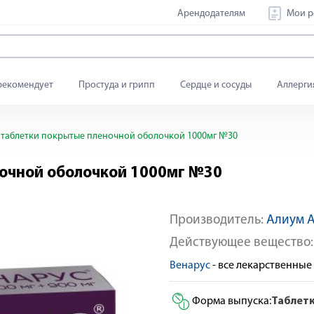
Арендодателям
Мои р
рекомендует
Простуда и грипп
Сердце и сосуды
Аллерги
 таблетки покрытые пленочной оболочкой 1000мг №30
ночной оболочкой 1000мг №30
Производитель:
Алиум 
Действующее вещество
Венарус
- все лекарственны
Форма выпуска:
Таблет