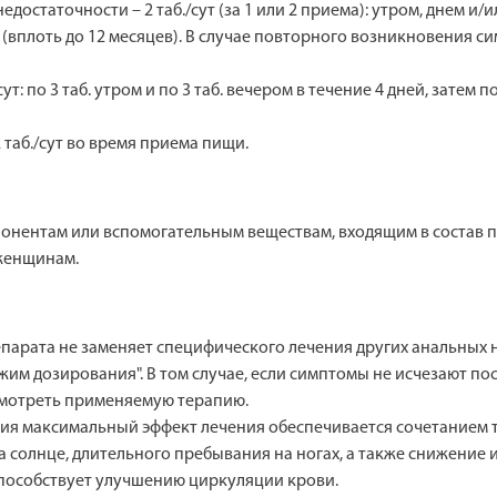
остаточности – 2 таб./сут (за 1 или 2 приема): утром, днем и/
(вплоть до 12 месяцев). В случае повторного возникновения с
 по 3 таб. утром и по 3 таб. вечером в течение 4 дней, затем по 4
таб./сут во время приема пищи.
нентам или вспомогательным веществам, входящим в состав п
женщинам.
парата не заменяет специфического лечения других анальных
им дозирования". В том случае, если симптомы не исчезают по
смотреть применяемую терапию.
я максимальный эффект лечения обеспечивается сочетанием 
 солнце, длительного пребывания на ногах, а также снижение и
способствует улучшению циркуляции крови.