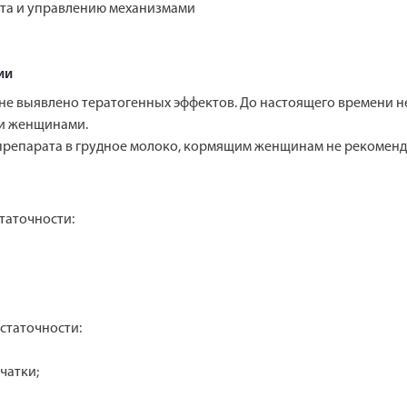
рта и управлению механизмами
ии
не выявлено тератогенных эффектов. До настоящего времени н
и женщинами.
 препарата в грудное молоко, кормящим женщинам не рекоменд
таточности:
статочности:
чатки;