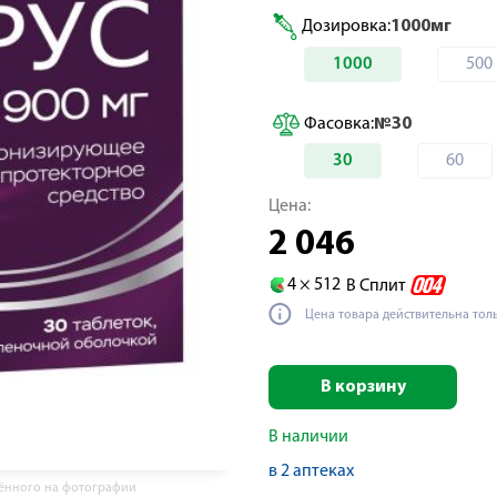
Дозировка:
1000мг
1000
500
Фасовка:
№30
30
60
Цена:
2 046
4 ×
512
В Сплит
Цена товара действительна тол
В корзину
В наличии
в 2 аптеках
жённого на фотографии