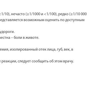
10), нечасто (≥1/1000 и <1/100), редко (≥1/10 000
 представляется возможным оценить по доступным
удороги.
естна – боли в животе.
мия, изолированный отек лица, губ, век, в
реакции, следует сообщить об этом врачу.