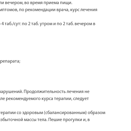
или вечером, во время приема пищи.
имптомов, по рекомендации врача, курс лечения
 таб./сут: по 2 таб. утром и по 2 таб. вечером в
репарата;
 нарушений. Продолжительность лечения не
сле рекомендуемого курса терапии, следует
терапии со здоровым (сбалансированным) образом
збыточной массы тела. Пешие прогулки и, в