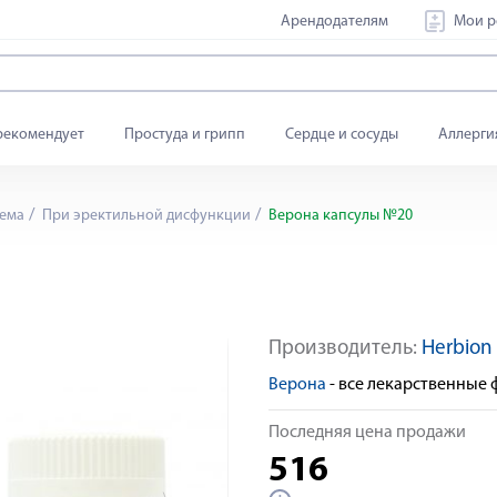
Арендодателям
Мои р
рекомендует
Простуда и грипп
Сердце и сосуды
Аллерги
ема
При эректильной дисфункции
Верона капсулы №20
Производитель:
Herbion 
Яндекс Сплит
Верона
- все лекарственные
Последняя цена продажи
516