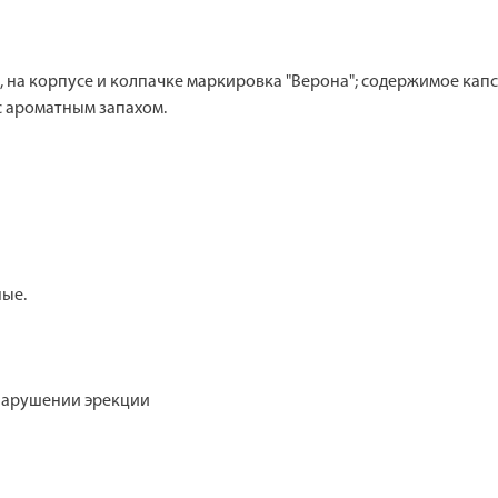
, на корпусе и колпачке маркировка "Верона"; содержимое ка
с ароматным запахом.
ные.
нарушении эрекции