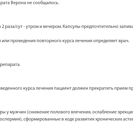
рата Верона не сообщалось.
 2 раза/сут - утром и вечером. Капсулы предпочтительно запив
или проведения повторного курса лечения определяет врач.
репарата.
оведенного курса лечения пациент должен прекратить прием пр
ы у мужчин (снижение полового влечения, ослабление эрекции
оспермия), сформированные в ходе развития хронических аст