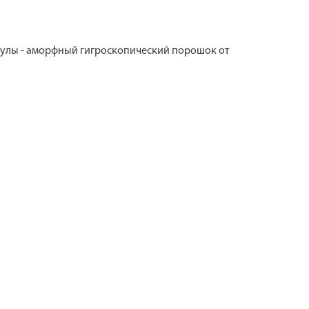
псулы - аморфный гигроскопический порошок от