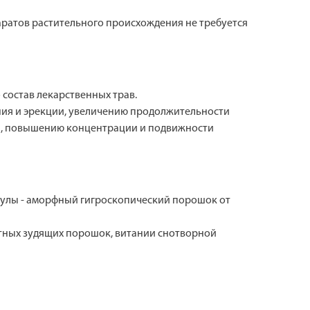
ратов растительного происхождения не требуется
состав лекарственных трав.
ния и эрекции, увеличению продолжительности
мы, повышению концентрации и подвижности
псулы - аморфный гигроскопический порошок от
атных зудящих порошок, витании снотворной