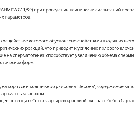
EAHMPWG11/99) при проведении клинических испытаний препа
х параметров.
е действие которого обусловлено свойствами входящих в его 
отических реакций, что приводит к усилению полового влече
вие на сперматогенез: способствует увеличению объема спер
огических форм.
, на корпусе и колпачке маркировка "Верона"; содержимое ка
с ароматным запахом.
ее потенцию. Состав: аргиреи красивой экстракт, бобов барх