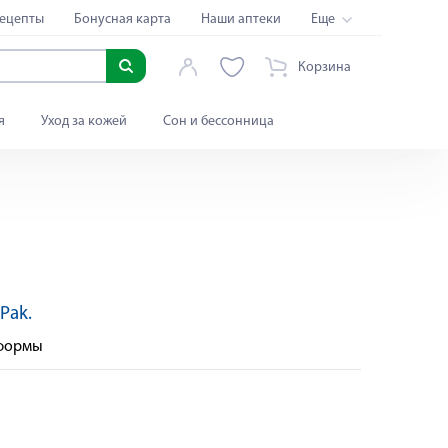
ецепты
Бонусная карта
Наши аптеки
Еще
Корзина
я
Уход за кожей
Сон и бессонница
Pak.
Яндекс Сплит
 формы