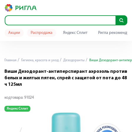
Акции
Распродажа
Яндекс Сплит
Ригла рекомендуе
Главная
Гигиена, красота и уход
Дезодоранты
Виши Дезодорант-антиперсп
Виши Дезодорант-антиперспирант аэрозоль против
белых и желтых пятен, спрей с защитой от пота до 48
ч 125мл
код товара:
91024
Яндекс Сплит
Я