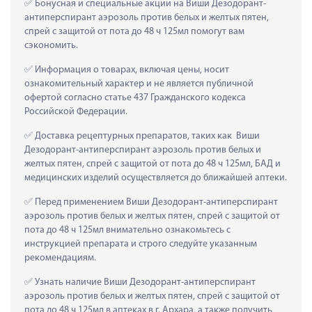
 Бонусная и специальные акции на Виши Дезодорант-
антиперспирант аэрозоль против белых и желтых пятен, 
спрей с защитой от пота до 48 ч 125мл помогут вам 
сэкономить.
 Информация о товарах, включая цены, носит 
ознакомительный характер и не является публичной 
офертой согласно статье 437 Гражданского кодекса 
Российской Федерации.
 Доставка рецептурных препаратов, таких как  Виши 
Дезодорант-антиперспирант аэрозоль против белых и 
желтых пятен, спрей с защитой от пота до 48 ч 125мл, БАД и 
медицинских изделий осуществляется до ближайшей аптеки.
 Перед применением Виши Дезодорант-антиперспирант 
аэрозоль против белых и желтых пятен, спрей с защитой от 
пота до 48 ч 125мл внимательно ознакомьтесь с 
инструкцией препарата и строго следуйте указанным 
рекомендациям.
 Узнать наличие Виши Дезодорант-антиперспирант 
аэрозоль против белых и желтых пятен, спрей с защитой от 
пота до 48 ч 125мл в аптеках в г. Архара, а также получить 