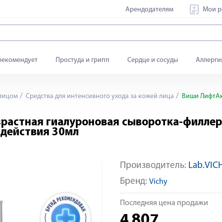
Арендодателям
Мои р
рекомендует
Простуда и грипп
Сердце и сосуды
Аллерги
 лицом
Средства для интенсивного ухода за кожей лица
Виши ЛифтАкт
астная гиалуроновая сыворотка-филлер 
 действия 30мл
Производитель:
Lab.VIC
Яндекс Сплит
Бренд:
Vichy
Последняя цена продажи
4 807