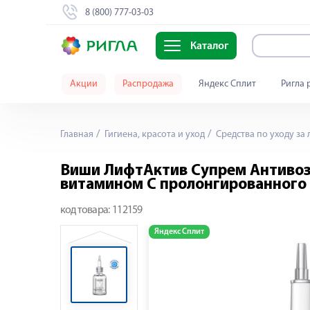
8 (800) 777-03-03
Каталог
Акции
Распродажа
Яндекс Сплит
Ригла 
Главная
Гигиена, красота и уход
Средства по уходу за
Виши ЛифтАктив Супрем Антивозр
витамином С пролонгированного
код товара:
112159
Яндекс Сплит