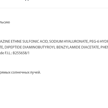
ельсию
RAZINE ETHNE SULFONIC ACID, SODIUM HYALURONATE, PEG-6 HYD
TE, DIPEPTIDE DIAMINOBUTYROYL BENZYLAMIDE DIACETATE, PH
F.I.L.: B255658/1
прямых солнечных лучей.