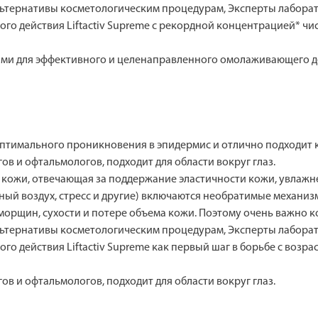
альтернативы косметологическим процедурам, Эксперты лабор
о действия Liftactiv Supreme с рекордной концентрацией* чис
ями для эффективного и целенаправленного омолаживающего д
птимального проникновения в эпидермис и отлично подходит к
в и офтальмологов, подходит для области вокруг глаз.
кожи, отвечающая за поддержание эластичности кожи, увлажне
ный воздух, стресс и другие) включаются необратимые механи
 морщин, сухости и потере объема кожи. Поэтому очень важно
альтернативы косметологическим процедурам, Эксперты лабор
 действия Liftactiv Supreme как первый шаг в борьбе с возр
в и офтальмологов, подходит для области вокруг глаз.