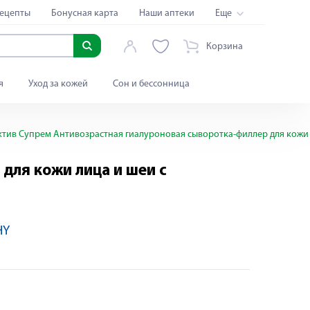
ецепты
Бонусная карта
Наши аптеки
Еще
Корзина
я
Уход за кожей
Сон и бессонница
ив Супрем Антивозрастная гиалуроновая сыворотка-филлер для кожи 
для кожи лица и шеи с
HY
Яндекс Сплит