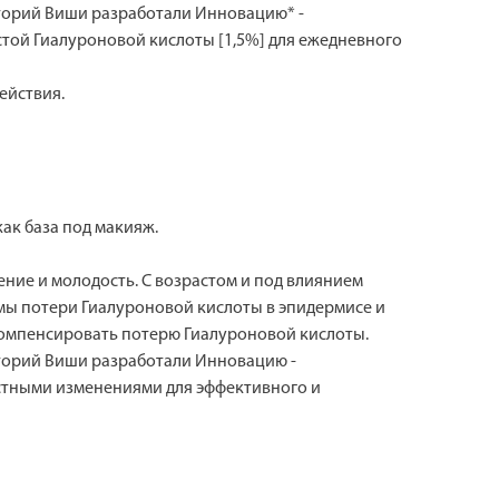
аторий Виши разработали Инновацию* -
той Гиалуроновой кислоты [1,5%] для ежедневного
ействия.
ак база под макияж.
ние и молодость. С возрастом и под влиянием
змы потери Гиалуроновой кислоты в эпидермисе и
 компенсировать потерю Гиалуроновой кислоты.
аторий Виши разработали Инновацию -
астными изменениями для эффективного и