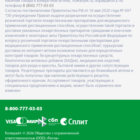
наличии товара в конкретной аптеке, пожалуйста, обращайтесь по
телефону
8 (800) 777-03-03
Согласно постановлению Правительства РФ от 16 мая 2020 года № 697
"Об утверждении Правил выдачи разрешения на осуществление
розничной торговли лекарственными препаратами для медицинского
применения дистанционным способом, осуществления такой торговли и
доставки указанных лекарственных препаратов гражданам и внесении
изменений в некоторые акты Правительства Российской Федерации по
вопросу розничной торговли лекарственными препаратами для
медицинского применения дистанционным способом", курьерская
доставка из интернет-аптеки возможна только для определённых
категорий товаров: безрецептурных лекарственных средств,
биологически активных добавок (БАДов), медицинских изделий,
товаров для ухода и красоты, бытовой химии и других сопутствующих
товаров. Рецептурные препараты доставляются до ближайшей аптеки и
могут быть получены при наличии действующего рецепта,
оформленного врачом. Ассортимент товаров, участвующих в
специальных предложениях и акциях, может быть ограничен или
изменен
8-800-777-03-03
Копирайт: © 2026 Общество с ограниченной
ответственностью (ООО) «Ригла»