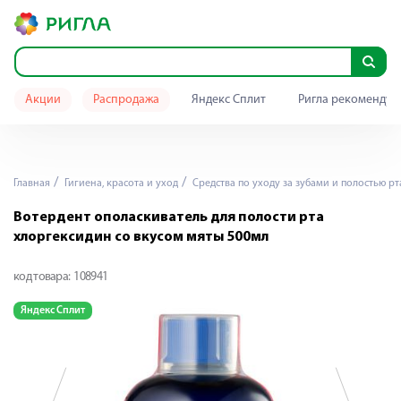
Акции
Распродажа
Яндекс Сплит
Ригла рекомендуе
Главная
Гигиена, красота и уход
Средства по уходу за зубами и полостью рт
Вотердент ополаскиватель для полости рта
хлоргексидин со вкусом мяты 500мл
код товара:
108941
Яндекс Сплит
Я