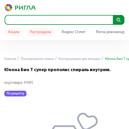
Акции
Распродажа
Яндекс Сплит
Ригла рекомендуе
Главная
Планирование семьи
Контрацепция для женщин
Юнона Био Т су
Юнона Био Т супер прополис спираль внутрим.
код товара:
41645
По рецепту