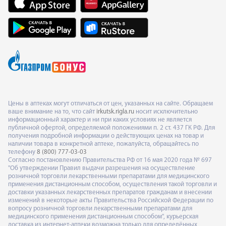
Цены в аптеках могут отличаться от цен, указанных на сайте. Обращаем
ваше внимание на то, что сайт
irkutsk.rigla.ru
носит исключительно
информационный характер и ни при каких условиях не является
публичной офертой, определяемой положениями п. 2 ст. 437 ГК РФ. Для
получения подробной информации о действующих ценах на товар и
наличии товара в конкретной аптеке, пожалуйста, обращайтесь по
телефону
8 (800) 777-03-03
Согласно постановлению Правительства РФ от 16 мая 2020 года № 697
"Об утверждении Правил выдачи разрешения на осуществление
розничной торговли лекарственными препаратами для медицинского
применения дистанционным способом, осуществления такой торговли и
доставки указанных лекарственных препаратов гражданам и внесении
изменений в некоторые акты Правительства Российской Федерации по
вопросу розничной торговли лекарственными препаратами для
медицинского применения дистанционным способом", курьерская
доставка из интернет-аптеки возможна только для определённых