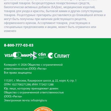
категорий товаров: безрецептурных лекарственных средств,
биологически активных добавок (БАДов), медицинских изделий,
товаров для ухода и красоты, бытовой химии и других сопутствующих
товаров. Рецептурные препараты доставляются до ближайшей аптеки и
могут быть получены при наличии действующего рецепта,
оформленного врачом. Ассортимент товаров, участвующих в
специальных предложениях и акциях, может быть ограничен или
изменен
8-800-777-03-03
Копирайт: © 2026 Общество с ограниченной
ответственностью (ООО) «Ригла»
Все права защищены
115201, г. Москва, Каширское шоссе, д. 22, корп. 4, стр. 1
ОГРН 1027700271290; ИНН 7724211288
Юр. лицо, которому принадлежит домен:
Общество с ограниченной ответственностью
(ООО) «Ригла»
Электронная почта:
info@rigla.ru