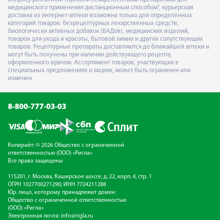
медицинского применения дистанционным способом", курьерская
доставка из интернет-аптеки возможна только для определённых
категорий товаров: безрецептурных лекарственных средств,
биологически активных добавок (БАДов), медицинских изделий,
товаров для ухода и красоты, бытовой химии и других сопутствующих
товаров. Рецептурные препараты доставляются до ближайшей аптеки и
могут быть получены при наличии действующего рецепта,
оформленного врачом. Ассортимент товаров, участвующих в
специальных предложениях и акциях, может быть ограничен или
изменен
8-800-777-03-03
Копирайт: © 2026 Общество с ограниченной
ответственностью (ООО) «Ригла»
Все права защищены
115201, г. Москва, Каширское шоссе, д. 22, корп. 4, стр. 1
ОГРН 1027700271290; ИНН 7724211288
Юр. лицо, которому принадлежит домен:
Общество с ограниченной ответственностью
(ООО) «Ригла»
Электронная почта:
info@rigla.ru