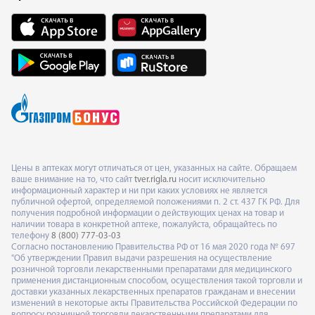
Цены в аптеках могут отличаться от цен, указанных на сайте. Обращаем
ваше внимание на то, что сайт
tver.rigla.ru
носит исключительно
информационный характер и ни при каких условиях не является
публичной офертой, определяемой положениями п. 2 ст. 437 ГК РФ. Для
получения подробной информации о действующих ценах на товар и
наличии товара в конкретной аптеке, пожалуйста, обращайтесь по
телефону
8 (800) 777-03-03
Согласно постановлению Правительства РФ от 16 мая 2020 года № 697
"Об утверждении Правил выдачи разрешения на осуществление
розничной торговли лекарственными препаратами для медицинского
применения дистанционным способом, осуществления такой торговли и
доставки указанных лекарственных препаратов гражданам и внесении
изменений в некоторые акты Правительства Российской Федерации по
вопросу розничной торговли лекарственными препаратами для