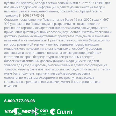
публичной офертой, определяемой положениями п. 2 ст. 437 ГК РФ. Для
получения подробной информации о действующих ценах на товар и
наличии товара в конкретной аптеке, пожалуйста, обращайтесь по
телефону
8 (800) 777-03-03
Согласно постановлению Правительства РФ от 16 мая 2020 года № 697
"Об утверждении Правил выдачи разрешения на осуществление
розничной торговли лекарственными препаратами для медицинского
применения дистанционным способом, осуществления такой торговли и
доставки указанных лекарственных препаратов гражданам и внесении
изменений в некоторые акты Правительства Российской Федерации по
вопросу розничной торговли лекарственными препаратами для
медицинского применения дистанционным способом", курьерская
доставка из интернет-аптеки возможна только для определённых
категорий товаров: безрецептурных лекарственных средств,
биологически активных добавок (БАДов), медицинских изделий,
товаров для ухода и красоты, бытовой химии и других сопутствующих
товаров. Рецептурные препараты доставляются до ближайшей аптеки и
могут быть получены при наличии действующего рецепта,
оформленного врачом. Ассортимент товаров, участвующих в
специальных предложениях и акциях, может быть ограничен или
изменен
8-800-777-03-03