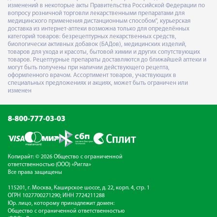
изменений в некоторые акты Правительства Российской Федерации по
вопросу розничной торговли лекарственными препаратами для
медицинского применения дистанционным способом", курьерская
доставка из интернет-аптеки возможна только для определённых
категорий товаров: безрецептурных лекарственных средств,
биологически активных добавок (БАДов), медицинских изделий,
товаров для ухода и красоты, бытовой химии и других сопутствующих
товаров. Рецептурные препараты доставляются до ближайшей аптеки и
могут быть получены при наличии действующего рецепта,
оформленного врачом. Ассортимент товаров, участвующих в
специальных предложениях и акциях, может быть ограничен или
изменен
8-800-777-03-03
Копирайт: © 2026 Общество с ограниченной
ответственностью (ООО) «Ригла»
Все права защищены
115201, г. Москва, Каширское шоссе, д. 22, корп. 4, стр. 1
ОГРН 1027700271290; ИНН 7724211288
Юр. лицо, которому принадлежит домен:
Общество с ограниченной ответственностью