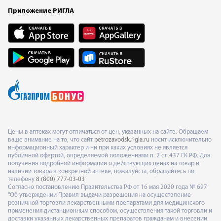
Приложение РИГЛА
Цены в аптеках могут отличаться от цен, указанных на сайте. Обращаем
ваше внимание на то, что сайт
petrozavodsk.rigla.ru
носит исключительно
информационный характер и ни при каких условиях не является
публичной офертой, определяемой положениями п. 2 ст. 437 ГК РФ. Для
получения подробной информации о действующих ценах на товар и
наличии товара в конкретной аптеке, пожалуйста, обращайтесь по
телефону
8 (800) 777-03-03
Согласно постановлению Правительства РФ от 16 мая 2020 года № 697
"Об утверждении Правил выдачи разрешения на осуществление
розничной торговли лекарственными препаратами для медицинского
применения дистанционным способом, осуществления такой торговли и
доставки указанных лекарственных препаратов гражданам и внесении