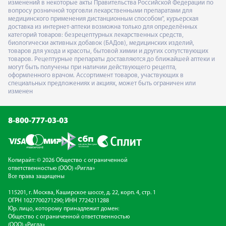
изменений в некоторые акты Правительства Российской Федерации по
вопросу розничной торговли лекарственными препаратами для
медицинского применения дистанционным способом", курьерская
доставка из интернет-аптеки возможна только для определённых
категорий товаров: безрецептурных лекарственных средств,
биологически активных добавок (БАДов), медицинских изделий,
товаров для ухода и красоты, бытовой химии и других сопутствующих
товаров. Рецептурные препараты доставляются до ближайшей аптеки и
могут быть получены при наличии действующего рецепта,
оформленного врачом. Ассортимент товаров, участвующих в
специальных предложениях и акциях, может быть ограничен или
изменен
8-800-777-03-03
Копирайт: © 2026 Общество с ограниченной
ответственностью (ООО) «Ригла»
Все права защищены
115201, г. Москва, Каширское шоссе, д. 22, корп. 4, стр. 1
ОГРН 1027700271290; ИНН 7724211288
Юр. лицо, которому принадлежит домен:
Общество с ограниченной ответственностью
(ООО) «Ригла»