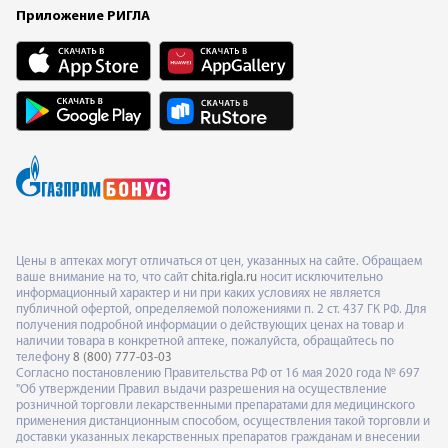
Приложение РИГЛА
Цены в аптеках могут отличаться от цен, указанных на сайте. Обращаем
ваше внимание на то, что сайт
chita.rigla.ru
носит исключительно
информационный характер и ни при каких условиях не является
публичной офертой, определяемой положениями п. 2 ст. 437 ГК РФ. Для
получения подробной информации о действующих ценах на товар и
наличии товара в конкретной аптеке, пожалуйста, обращайтесь по
телефону
8 (800) 777-03-03
Согласно постановлению Правительства РФ от 16 мая 2020 года № 697
"Об утверждении Правил выдачи разрешения на осуществление
розничной торговли лекарственными препаратами для медицинского
применения дистанционным способом, осуществления такой торговли и
доставки указанных лекарственных препаратов гражданам и внесении