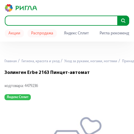
Акции
Распродажа
Яндекс Сплит
Ригла рекомендуе
Главная
Гигиена, красота и уход
Уход за руками, ногами, ногтями
Принад
Золинген Erbe 2163 Пинцет-автомат
код товара:
4479236
Яндекс Сплит