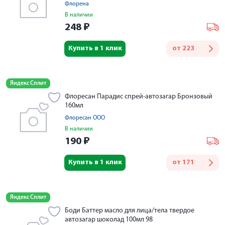
Флорена
В наличии
248
₽
Купить в 1 клик
от
223
Яндекс Сплит
Флоресан Парадис спрей-автозагар Бронзовый
160мл
Флоресан ООО
В наличии
190
₽
Купить в 1 клик
от
171
Яндекс Сплит
Боди Баттер масло для лица/тела твердое
автозагар шоколад 100мл 98