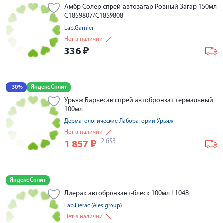
Амбр Солер спрей-автозагар Ровный Загар 150мл
С1859807/С1859808
Lab.Garnier
Нет в наличии
336
₽
-30%
Яндекс Сплит
Урьяж Барьесан спрей автобронзат термальный
100мл
Дерматологические Лаборатории Урьяж
Нет в наличии
2 653
1 857
₽
Яндекс Сплит
Лиерак автобронзант-блеск 100мл L1048
Lab.Lierac (Ales group)
Нет в наличии