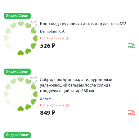
Яндекс Сплит
Бронзиада рукавичка-автозагар для тела №2
Dermofarm С.A.
Нет в наличии
526
₽
Яндекс Сплит
Либридерм Бронзиада Гиалуроновый
увлажняющий бальзам после солнца,
продлевающий загар 150 мл
Дина+
Нет в наличии
849
₽
Яндекс Сплит