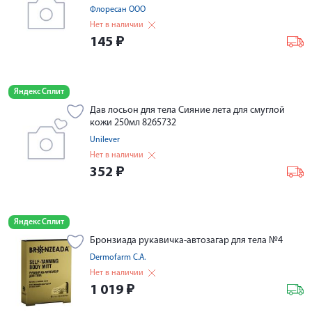
Флоресан ООО
Нет в наличии
145
₽
Яндекс Сплит
Дав лосьон для тела Сияние лета для смуглой
кожи 250мл 8265732
Unilever
Нет в наличии
352
₽
Яндекс Сплит
Бронзиада рукавичка-автозагар для тела №4
Dermofarm С.A.
Нет в наличии
1 019
₽