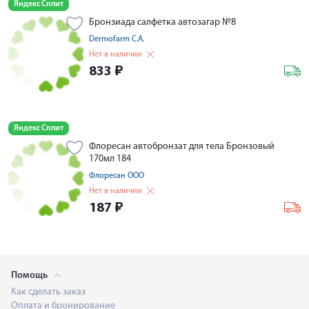
Яндекс Сплит
Бронзиада салфетка автозагар №8
Dermofarm С.A.
Нет в наличии
833
₽
Яндекс Сплит
Флоресан автобронзат для тела Бронзовый
170мл 184
Флоресан ООО
Нет в наличии
187
₽
Помощь
Как сделать заказ
Оплата и бронирование