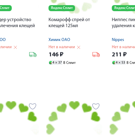
 Сплит
Яндекс Сплит
Яндекс Спли
ер устройство
Комарофф спрей от
Ниппес пи
влечения клещей
клещей 125мл
удаления 
ООО
Химик ОАО
Nippes
аличии
Нет в наличии
Нет в налич
₽
146
₽
211
₽
4 ×
37
4 ×
53
В Сплит
В Сп