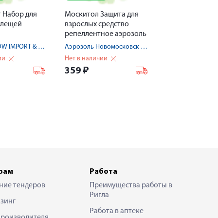
 Набор для
Москитол Защита для
клещей
взрослых средство
репеллентное аэрозоль
150мл
NINGBO ISHOW IMPORT & EXPOR CN
Аэрозоль Новомосковск ООО
ии
Нет в наличии
359
₽
рам
Работа
ние тендеров
Преимущества работы в
Ригла
зинг
Работа в аптеке
производителя