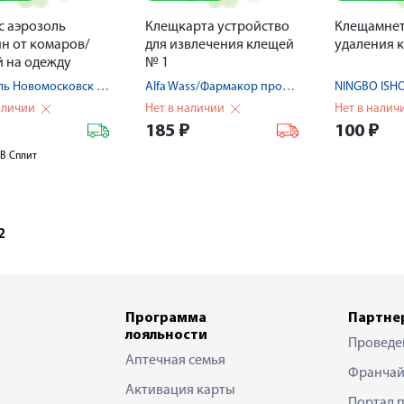
с аэрозоль
Клещкарта устройство
Клещамнет
н от комаров/
для извлечения клещей
удаления 
 на одежду
№ 1
Аэрозоль Новомосковск ООО
Alfa Wass/Фармакор продакшн ОО
аличии
Нет в наличии
Нет в налич
₽
185
₽
100
₽
В Сплит
2
Программа
Партне
лояльности
Проведе
Аптечная семья
Франчай
Активация карты
Портал 