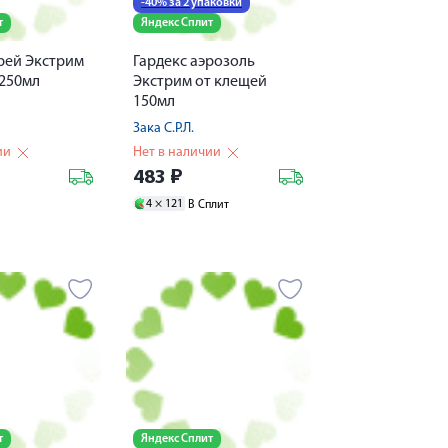
-40% за 2 упаковки
т
Яндекс Сплит
рей Экстрим
Гардекс аэрозоль
 250мл
Экстрим от клещей
150мл
Зака С.Р.Л.
ии
Нет в наличии
483
₽
4 ×
121
В Сплит
т
Яндекс Сплит