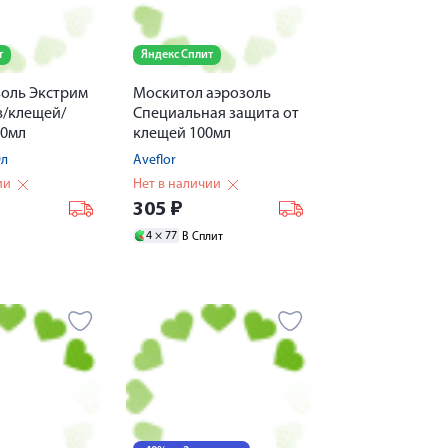
т
Яндекс Сплит
золь Экстрим
Москитол аэрозоль
в/клещей/
Специальная защита от
00мл
клещей 100мл
Эл
Aveflor
ии
Нет в наличии
305
₽
4 ×
77
В Сплит