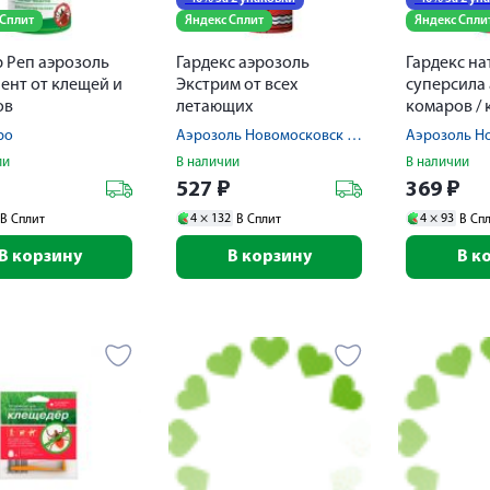
 Сплит
Яндекс Сплит
Яндекс Спли
 Реп аэрозоль
Гардекс аэрозоль
Гардекс н
ент от клещей и
Экстрим от всех
суперсила 
ов
летающих
комаров / 
рсальный 100мл
кровососущих
мошки фла
ро
Аэрозоль Новомосковск ООО
насекомых/клещей
ии
В наличии
В наличии
150мл
₽
527
₽
369
₽
4 ×
132
4 ×
93
В Сплит
В Сплит
В Сп
В корзину
В корзину
В к