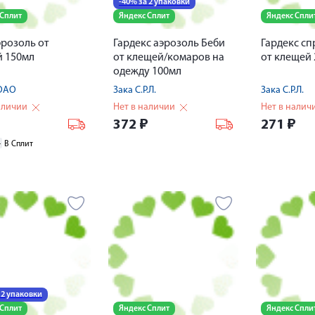
-40% за 2 упаковки
 Сплит
Яндекс Сплит
Яндекс Спли
эрозоль от
Гардекс аэрозоль Беби
Гардекс сп
 150мл
от клещей/комаров на
от клещей
одежду 100мл
ОАО
Зака С.Р.Л.
Зака С.Р.Л.
аличии
Нет в наличии
Нет в налич
₽
372
₽
271
₽
4
В Сплит
 2 упаковки
 Сплит
Яндекс Сплит
Яндекс Спли