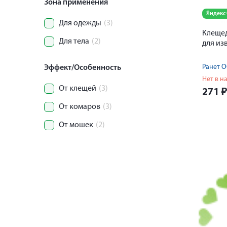
Зона применения
Яндекс
Для одежды
(3)
Клещед
Для тела
(2)
для из
Ранет 
Эффект/Особенность
Нет в н
От клещей
(3)
271
От комаров
(3)
От мошек
(2)