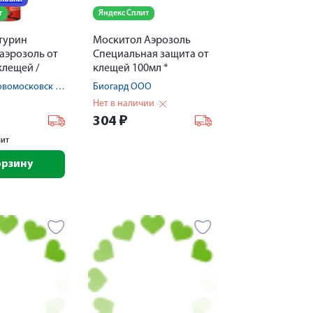
т
Яндекс Сплит
атурин
Москитол Аэрозоль
аэрозоль от
Специальная защита от
клещей /
клещей 100мл *
кон 150мл
Аэрозоль Новомосковск ООО/Аэро-Про ООО
Биогард ООО
Нет в наличии
304
₽
лит
орзину