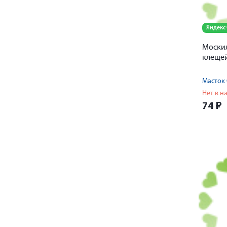
Яндекс
Москил
клещей
Масток
Нет в н
74
₽