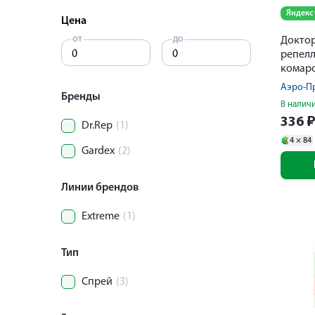
Яндекс
Цена
от
до
Доктор
репелл
комар
униве
Аэро-П
Бренды
В налич
336
Dr.Rep
(1)
4 ×
84
Gardex
(2)
Линии брендов
Extreme
(1)
Тип
Спрей
(3)