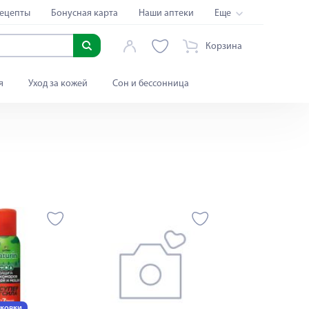
ецепты
Бонусная карта
Наши аптеки
Еще
Корзина
я
Уход за кожей
Сон и бессонница
аковки