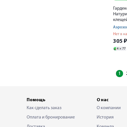
Гардек
Натури
клещей
100мл
Нет в н
305
4 ×
77
1
Помощь
О нас
Как сделать заказ
О компании
Оплата и бронирование
История
Доставка
Команда