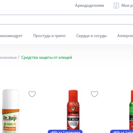
Арендодателям
Мои р
рекомендует
Простуда и грипп
Сердце и сосуды
Аллерги
насекомых
Средства защиты от клещей
-40% за 2 упаковки
-40% за 2 уп