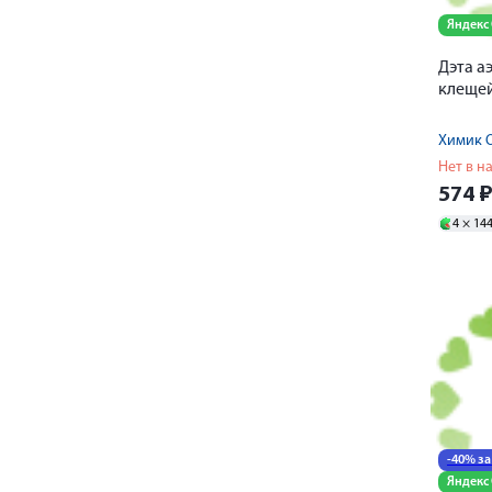
Яндекс
Дэта а
клещей
Химик 
Нет в н
574
4 ×
14
-40% за
Яндекс