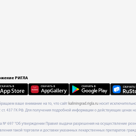
жение РИГЛА
Обращаем ваше внимание на то, что сайт
kaliningrad.rigla.ru
носит исключительно
ст. 437 ГК РФ. Для получения подробной информации о действующих ценах на 
ода № 697 "Об утверждении Правил выдачи разрешения на осуществление роз
ления такой торговли и доставки указанных лекарственных препаратов граж