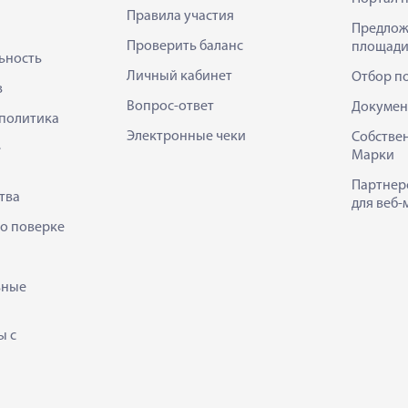
Правила участия
Предлож
Проверить баланс
площади
ьность
Личный кабинет
Отбор п
в
Вопрос-ответ
Докумен
политика
Электронные чеки
Собстве
е
Марки
Партнер
тва
для веб-
 о поверке
ьные
ы с