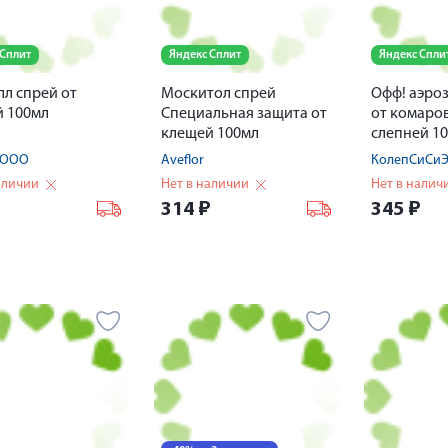
 Сплит
Яндекс Сплит
Яндекс Спли
л спрей от
Москитол спрей
Офф! аэро
 100мл
Специальная защита от
от комаро
клещей 100мл
слепней 1
 ООО
Aveflor
КолепСиСи
аличии
Нет в наличии
Нет в налич
314
₽
345
₽