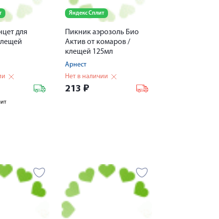
т
Яндекс Сплит
нцет для
Пикник аэрозоль Био
клещей
Актив от комаров /
клещей 125мл
Арнест
ии
Нет в наличии
213
₽
лит