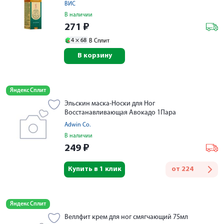
ВИС
В наличии
271
₽
4 ×
68
В Сплит
В корзину
Яндекс Сплит
Эльскин маска-Носки для Ног
Восстанавливающая Авокадо 1Пара
Adwin Co.
В наличии
249
₽
Купить в 1 клик
от
224
Яндекс Сплит
Веллфит крем для ног смягчающий 75мл