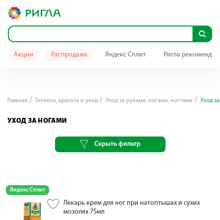
Акции
Распродажа
Яндекс Сплит
Ригла рекомендуе
Главная
Гигиена, красота и уход
Уход за руками, ногами, ногтями
Уход за
УХОД ЗА НОГАМИ
Скрыть фильтр
Яндекс Сплит
Лекарь крем для ног при натоптышах и сухих
мозолях 75мл