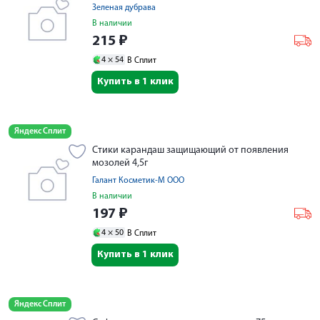
Зеленая дубрава
В наличии
215
₽
4 ×
54
В Сплит
Купить в 1 клик
Яндекс Сплит
Стики карандаш защищающий от появления
мозолей 4,5г
Галант Косметик-М ООО
В наличии
197
₽
4 ×
50
В Сплит
Купить в 1 клик
Яндекс Сплит