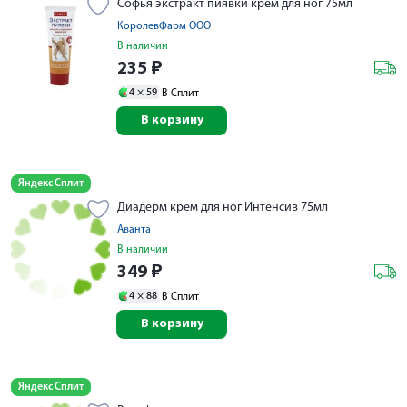
Софья экстракт пиявки крем для ног 75мл
КоролевФарм ООО
В наличии
235
₽
4 ×
59
В Сплит
В корзину
Яндекс Сплит
Диадерм крем для ног Интенсив 75мл
Аванта
В наличии
349
₽
4 ×
88
В Сплит
В корзину
Яндекс Сплит