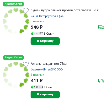
Яндекс Сплит
5 дней пудра для ног против пота/запаха 120г
Санкт-Петербургская ф.ф.
В наличии
548
₽
4 ×
137
В Сплит
В корзину
Яндекс Сплит
Алгель гель для ног 75мл
Фармтек/ИнтелБИО ООО
В наличии
411
₽
4 ×
103
В Сплит
В корзину