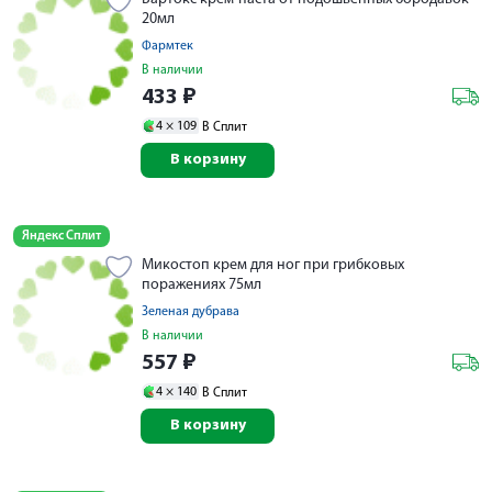
20мл
Фармтек
В наличии
433
₽
4 ×
109
В Сплит
В корзину
Яндекс Сплит
Микостоп крем для ног при грибковых
поражениях 75мл
Зеленая дубрава
В наличии
557
₽
4 ×
140
В Сплит
В корзину