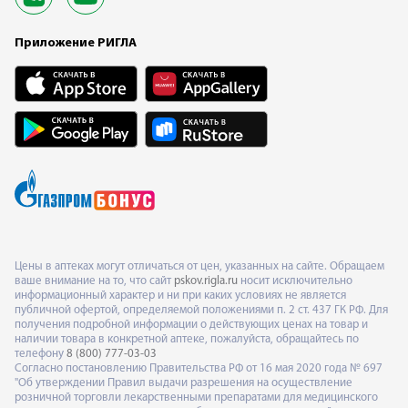
Приложение РИГЛА
Цены в аптеках могут отличаться от цен, указанных на сайте. Обращаем
ваше внимание на то, что сайт
pskov.rigla.ru
носит исключительно
информационный характер и ни при каких условиях не является
публичной офертой, определяемой положениями п. 2 ст. 437 ГК РФ. Для
получения подробной информации о действующих ценах на товар и
наличии товара в конкретной аптеке, пожалуйста, обращайтесь по
телефону
8 (800) 777-03-03
Согласно постановлению Правительства РФ от 16 мая 2020 года № 697
"Об утверждении Правил выдачи разрешения на осуществление
розничной торговли лекарственными препаратами для медицинского