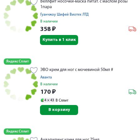
Веллфит носочки-маска питат. с маслом розы
1пара
Гуанчжоу Шифей Виотех ЛТД
В наличии
358
₽
Купить в 1 клик
Яндекс Сплит
ЭВО крем для ног с мочевиной 50мл #
Аванта
В наличии
170
₽
4 ×
43
В Сплит
В корзину
Яндекс Сплит
Аквапилинг крем для ног 75мл