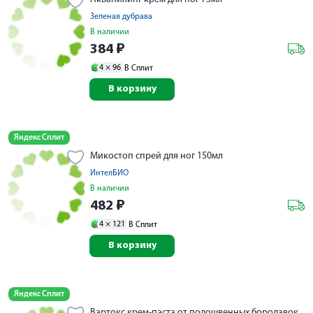
Зеленая дубрава
В наличии
384
₽
4 ×
96
В Сплит
В корзину
Яндекс Сплит
Микостоп спрей для ног 150мл
ИнтелБИО
В наличии
482
₽
4 ×
121
В Сплит
В корзину
Яндекс Сплит
Вартокс крем-паста от подошвенных бородавок