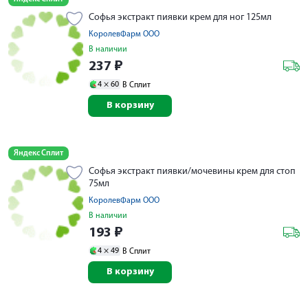
Софья экстракт пиявки крем для ног 125мл
КоролевФарм ООО
В наличии
237
₽
4 ×
60
В Сплит
В корзину
Яндекс Сплит
Софья экстракт пиявки/мочевины крем для стоп
75мл
КоролевФарм ООО
В наличии
193
₽
4 ×
49
В Сплит
В корзину