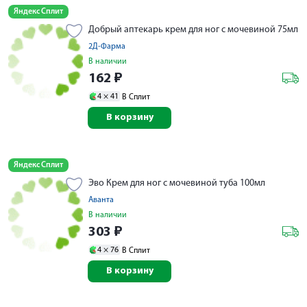
Яндекс Сплит
Добрый аптекарь крем для ног с мочевиной 75мл
2Д-Фарма
В наличии
162
₽
4 ×
41
В Сплит
В корзину
Яндекс Сплит
Эво Крем для ног с мочевиной туба 100мл
Аванта
В наличии
303
₽
4 ×
76
В Сплит
В корзину