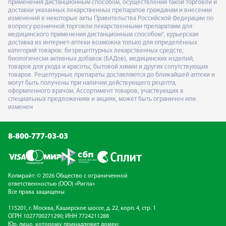
применения дистанционным способом, осуществления такой торговли и
доставки указанных лекарственных препаратов гражданам и внесении
изменений в некоторые акты Правительства Российской Федерации по
вопросу розничной торговли лекарственными препаратами для
медицинского применения дистанционным способом", курьерская
доставка из интернет-аптеки возможна только для определённых
категорий товаров: безрецептурных лекарственных средств,
биологически активных добавок (БАДов), медицинских изделий,
товаров для ухода и красоты, бытовой химии и других сопутствующих
товаров. Рецептурные препараты доставляются до ближайшей аптеки и
могут быть получены при наличии действующего рецепта,
оформленного врачом. Ассортимент товаров, участвующих в
специальных предложениях и акциях, может быть ограничен или
изменен
8-800-777-03-03
Копирайт: © 2026 Общество с ограниченной
ответственностью (ООО) «Ригла»
Все права защищены
115201, г. Москва, Каширское шоссе, д. 22, корп. 4, стр. 1
ОГРН 1027700271290; ИНН 7724211288
Юр. лицо, которому принадлежит домен: