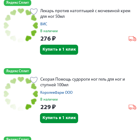
Яндекс Сплит
Лекарь против натоптышей с мочевиной крем
для ног 50мл
ВИС
В наличии
276
₽
Купить в 1 клик
Яндекс Сплит
Скорая Помощь судороги ног гель для ног и
ступней 100мл
КоролевФарм ООО
В наличии
229
₽
Купить в 1 клик
Яндекс Сплит