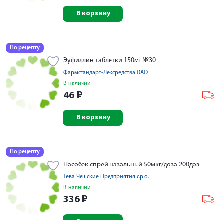
В корзину
По рецепту
Эуфиллин таблетки 150мг №30
Фармстандарт-Лексредства ОАО
В наличии
46
₽
В корзину
По рецепту
Насобек спрей назальный 50мкг/доза 200доз
Тева Чешские Предприятия с.р.о.
В наличии
336
₽