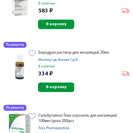
В наличии
583
₽
В корзину
По рецепту
Беродуал раствор для ингаляций 20мл
Институт де Ангели С.р.Л.
В наличии
334
₽
В корзину
По рецепту
Сальбутамол-Тева аэрозоль для ингаляций
100мкг/доза 200доз
Teva Pharmaceutical