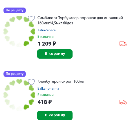
По рецепту
Симбикорт Турбухалер порошок для ингаляций
160мкг/4,5мкг 60доз
AstraZeneca
В наличии
1 209
₽
В корзину
По рецепту
Кленбутерол сироп 100мл
Balkanpharma
В наличии
418
₽
В корзину