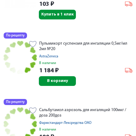
103
₽
Купить в 1 клик
По рецепту
Пульмикорт суспензия для ингаляции 0,5мг/мл
2мл №20
AstraZeneca
В наличии
1 184
₽
В корзину
По рецепту
Сальбутамол аэрозоль для ингаляций 100мкг /
доза 200доз
Фармстандарт-Лексредства ОАО
В наличии