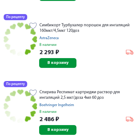
По рецепту
Симбикорт Турбухалер порошок для ингаляций
160мкг/4,5мкг 120доз
AstraZeneca
В наличии
2 293
₽
В корзину
По рецепту
Спирива Респимат картриджи раствор для
ингаляций 2,5 мкг/доза 4мл 60 доз
Boehringer Ingelheim
В наличии
2 486
₽
В корзину