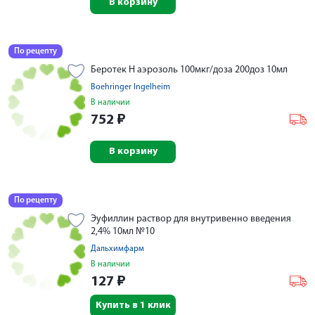
В корзину
По рецепту
Беротек Н аэрозоль 100мкг/доза 200доз 10мл
Boehringer Ingelheim
В наличии
752
₽
В корзину
По рецепту
Эуфиллин раствор для внутривенно введения
2,4% 10мл №10
Дальхимфарм
В наличии
127
₽
Купить в 1 клик