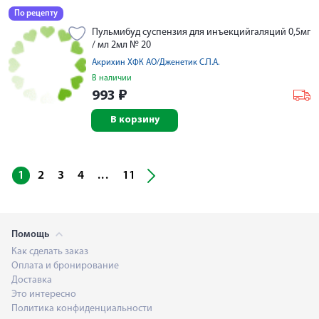
По рецепту
Пульмибуд суспензия для инъекцийгаляций 0,5мг
/ мл 2мл № 20
Акрихин ХФК АО/Дженетик С.П.А.
В наличии
993
₽
В корзину
...
1
2
3
4
11
Помощь
Как сделать заказ
Оплата и бронирование
Доставка
Это интересно
Политика конфиденциальности