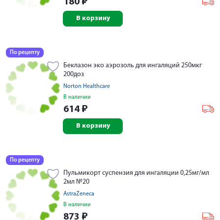
180
₽
В корзину
По рецепту
Беклазон эко аэрозоль для ингаляций 250мкг
200доз
Norton Healthcare
В наличии
614
₽
В корзину
По рецепту
Пульмикорт суспензия для ингаляции 0,25мг/мл
2мл №20
AstraZeneca
В наличии
873
₽