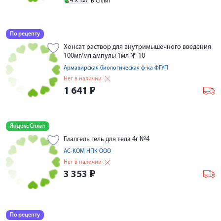
4 ×
127
В Сплит
По рецепту
Хонсат раствор для внутримышечного введения
100мг/мл ампулы 1мл № 10
Армавирская биологическая ф-ка ФГУП
Нет в наличии
1 641
₽
Яндекс Сплит
Гиалгель гель для тела 4г №4
АС-КОМ НПК ООО
Нет в наличии
3 353
₽
По рецепту