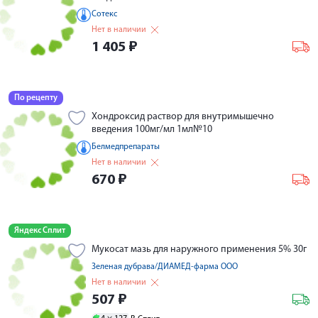
Сотекс
Нет в наличии
1 405
₽
По рецепту
Хондроксид раствор для внутримышечно
введения 100мг/мл 1мл№10
Белмедпрепараты
Нет в наличии
670
₽
Яндекс Сплит
Мукосат мазь для наружного применения 5% 30г
Зеленая дубрава/ДИАМЕД-фарма ООО
Нет в наличии
507
₽