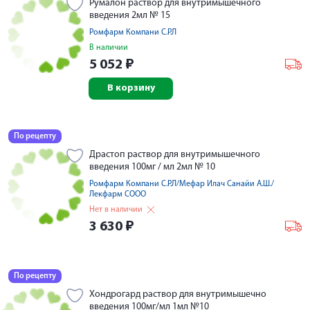
Румалон раствор для внутримышечного
введения 2мл № 15
Ромфарм Компани С.Р.Л
В наличии
5 052
₽
В корзину
По рецепту
Драстоп раствор для внутримышечного
введения 100мг / мл 2мл № 10
Ромфарм Компани С.Р.Л/Мефар Илач Санайи А.Ш./
Лекфарм СООО
Нет в наличии
3 630
₽
По рецепту
Хондрогард раствор для внутримышечно
введения 100мг/мл 1мл №10