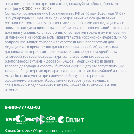
наличии товара в конкретной аптеке, пожалуйста, обращайтесь по
телефону
8 (800) 777-03-03
Согласно постановлению Правительства РФ от 16 мая 2020 года № 697
"Об утверждении Правил выдачи разрешения на осуществление
розничной торговли лекарственными препаратами для медицинского
применения дистанционным способом, осуществления такой торговли и
доставки указанных лекарственных препаратов гражданам и внесении
изменений в некоторые акты Правительства Российской Федерации по
вопросу розничной торговли лекарственными препаратами для
медицинского применения дистанционным способом", курьерская
доставка из интернет-аптеки возможна только для определённых
категорий товаров: безрецептурных лекарственных средств,
биологически активных добавок (БАДов), медицинских изделий,
товаров для ухода и красоты, бытовой химии и других сопутствующих
товаров. Рецептурные препараты доставляются до ближайшей аптеки и
могут быть получены при наличии действующего рецепта,
оформленного врачом. Ассортимент товаров, участвующих в
специальных предложениях и акциях, может быть ограничен или
изменен
8-800-777-03-03
Копирайт: © 2026 Общество с ограниченной