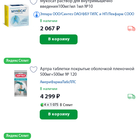
Мукосат раствор для внутримышечно
введения100мг/мл 1мл №10
Эллара ООО/Синтез ОАО/ФБУ ГИЛС и НП/Лекфарм СООО
В наличии
2 067
₽
В корзину
Яндекс Сплит
Артра таблетки покрытые оболочкой пленочной
500мг+500мг № 120
АмериФармаЛабсЛЛС
В наличии
4 299
₽
4 ×
1 075
В Сплит
В корзину
Яндекс Сплит