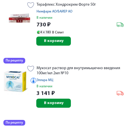
Терафлекс Хондрокрем Форте 50г
Нижфарм АО/БАЙЕР АО
В наличии
730
₽
4 ×
183
В Сплит
В корзину
По рецепту
Мукосат раствор для внутримышечно введения
100мг/мл 2мл №10
Эллара МЦ
В наличии
3 141
₽
В корзину
По рецепту