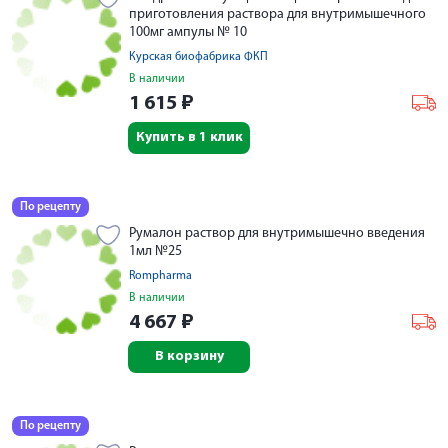
приготовления раствора для внутримышечного
100мг ампулы № 10
Курская биофабрика ФКП
В наличии
1 615
₽
Купить в 1 клик
По рецепту
Румалон раствор для внутримышечно введения
1мл №25
Rompharma
В наличии
4 667
₽
В корзину
По рецепту