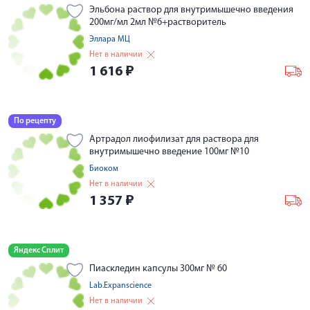
Эльбона раствор для внутримышечно введения
200мг/мл 2мл №6+растворитель
Эллара МЦ
Нет в наличии
1 616
₽
По рецепту
Артрадол лиофилизат для раствора для
внутримышечно введение 100мг №10
Биоком
Нет в наличии
1 357
₽
Яндекс Сплит
Пиаскледин капсулы 300мг № 60
Lab.Expanscience
Нет в наличии