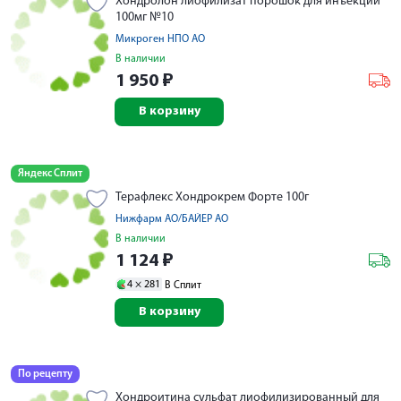
Хондролон лиофилизат порошок для инъекций
100мг №10
Микроген НПО АО
В наличии
1 950
₽
В корзину
Яндекс Сплит
Терафлекс Хондрокрем Форте 100г
Нижфарм АО/БАЙЕР АО
В наличии
1 124
₽
4 ×
281
В Сплит
В корзину
По рецепту
Хондроитина сульфат лиофилизированный для