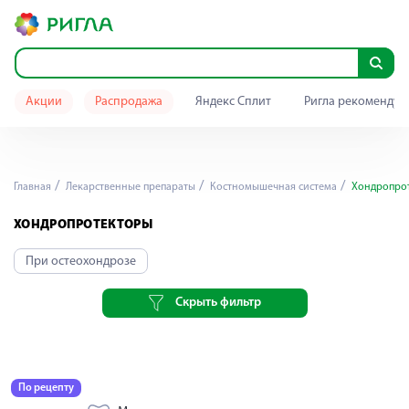
Акции
Распродажа
Яндекс Сплит
Ригла рекомендуе
Главная
Лекарственные препараты
Костномышечная система
Хондропро
ХОНДРОПРОТЕКТОРЫ
При остеохондрозе
Скрыть фильтр
По рецепту