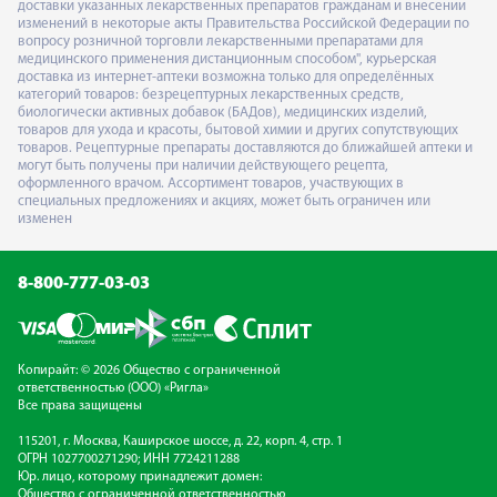
доставки указанных лекарственных препаратов гражданам и внесении
изменений в некоторые акты Правительства Российской Федерации по
вопросу розничной торговли лекарственными препаратами для
медицинского применения дистанционным способом", курьерская
доставка из интернет-аптеки возможна только для определённых
категорий товаров: безрецептурных лекарственных средств,
биологически активных добавок (БАДов), медицинских изделий,
товаров для ухода и красоты, бытовой химии и других сопутствующих
товаров. Рецептурные препараты доставляются до ближайшей аптеки и
могут быть получены при наличии действующего рецепта,
оформленного врачом. Ассортимент товаров, участвующих в
специальных предложениях и акциях, может быть ограничен или
изменен
8-800-777-03-03
Копирайт: © 2026 Общество с ограниченной
ответственностью (ООО) «Ригла»
Все права защищены
115201, г. Москва, Каширское шоссе, д. 22, корп. 4, стр. 1
ОГРН 1027700271290; ИНН 7724211288
Юр. лицо, которому принадлежит домен:
Общество с ограниченной ответственностью