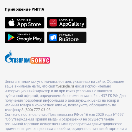
Приложение РИГЛА
Цены в аптеках могут отличаться от цен, указанных на сайте. Обращаем
ваше внимание на то, что сайт
tver.rigla.ru
носит исключительно
информационный характер и ни при каких условиях не является
публичной офертой, определяемой положениями п. 2 ст. 437 ГК РФ. Для
получения подробной информации о действующих ценах на товар и
наличии товара в конкретной аптеке, пожалуйста, обращайтесь по
телефону
8 (800) 777-03-03
Согласно постановлению Правительства РФ от 16 мая 2020 года № 697
"Об утверждении Правил выдачи разрешения на осуществление
розничной торговли лекарственными препаратами для медицинского
применения дистанционным способом, осуществления такой торговли и