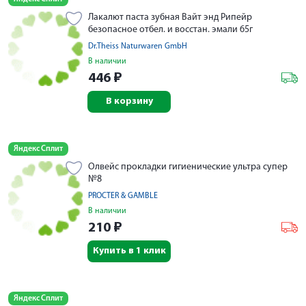
Лакалют паста зубная Вайт энд Рипейр
безопасное отбел. и восстан. эмали 65г
Dr.Theiss Naturwaren GmbH
В наличии
446
₽
В корзину
Яндекс Сплит
Олвейс прокладки гигиенические ультра супер
№8
PROCTER & GAMBLE
В наличии
210
₽
Купить в 1 клик
Яндекс Сплит