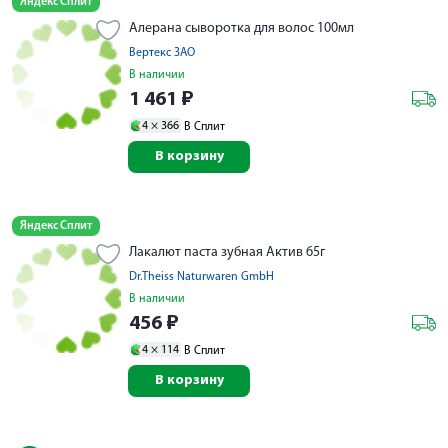
Яндекс Сплит
Алерана сыворотка для волос 100мл
Вертекс ЗАО
В наличии
1 461
₽
4 ×
366
В Сплит
В корзину
Яндекс Сплит
Лакалют паста зубная Актив 65г
Dr.Theiss Naturwaren GmbH
В наличии
456
₽
4 ×
114
В Сплит
В корзину