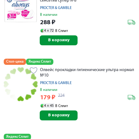
сенсетив супер №8
PROCTER & GAMBLE
В наличии
288
₽
4 ×
72
В Сплит
В корзину
Стоп-цена
Яндекс Сплит
Олвейс прокладки гигиенические ультра нормал
№10
PROCTER & GAMBLE
В наличии
224
179
₽
4 ×
45
В Сплит
В корзину
Яндекс Сплит