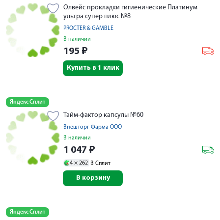
Олвейс прокладки гигиенические Платинум
ультра супер плюс №8
PROCTER & GAMBLE
В наличии
195
₽
Купить в 1 клик
Яндекс Сплит
Тайм-фактор капсулы №60
Внешторг Фарма ООО
В наличии
1 047
₽
4 ×
262
В Сплит
В корзину
Яндекс Сплит