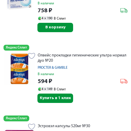
В наличии
758
₽
4 ×
190
В Сплит
В корзину
Яндекс Сплит
Олвейс прокладки гигиенические ультра нормал
дуо №20
PROCTER & GAMBLE
В наличии
594
₽
4 ×
149
В Сплит
Купить в 1 клик
Яндекс Сплит
Эстровэл капсулы 520мг №30