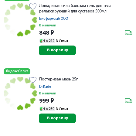
Лошадиная сила бальзам-гель для тела
релаксирующий для суставов 500мл
Биофармлаб ООО
В наличии
848
₽
4 ×
212
В Сплит
В корзину
Яндекс Сплит
Постеризан мазь 25г
Dr.Kade
В наличии
999
₽
4 ×
250
В Сплит
В корзину