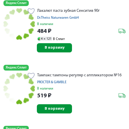
Яндекс Сплит
Лакалют паста зубная Сенситив 90г
Dr.Theiss Naturwaren GmbH
В наличии
484
₽
4 ×
121
В Сплит
В корзину
Яндекс Сплит
Тампакс тампоны регуляр с аппликатором №16
PROCTER & GAMBLE
В наличии
519
₽
В корзину
Яндекс Сплит