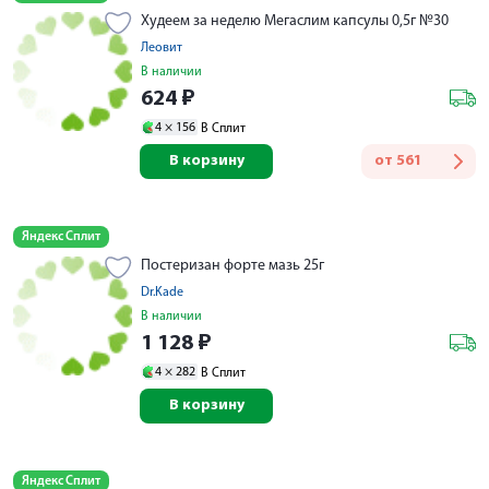
Худеем за неделю Мегаслим капсулы 0,5г №30
Леовит
В наличии
624
₽
4 ×
156
В Сплит
В корзину
от
561
Яндекс Сплит
Постеризан форте мазь 25г
Dr.Kade
В наличии
1 128
₽
4 ×
282
В Сплит
В корзину
Яндекс Сплит