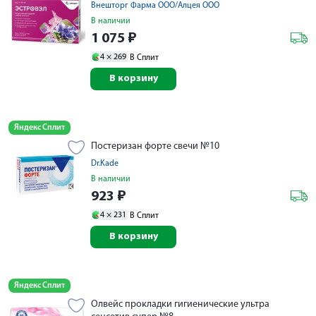
Внешторг Фарма ООО/Алцея ООО
В наличии
1 075
₽
4 ×
269
В Сплит
В корзину
Яндекс Сплит
Постеризан форте свечи №10
Dr.Kade
В наличии
923
₽
4 ×
231
В Сплит
В корзину
Яндекс Сплит
Олвейс прокладки гигиенические ультра