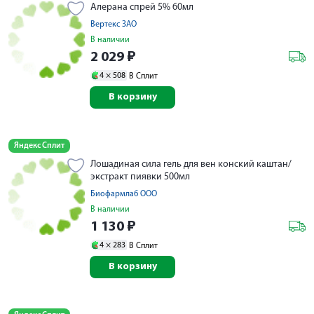
Алерана спрей 5% 60мл
Вертекс ЗАО
В наличии
2 029
₽
4 ×
508
В Сплит
В корзину
Яндекс Сплит
Лошадиная сила гель для вен конский каштан/
экстракт пиявки 500мл
Биофармлаб ООО
В наличии
1 130
₽
4 ×
283
В Сплит
В корзину