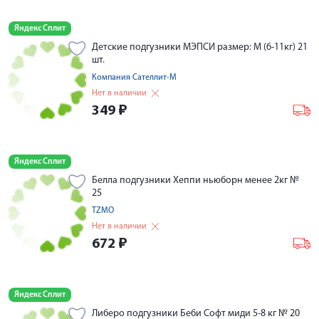
Яндекс Сплит
Детские подгузники МЭПСИ размер: M (6-11кг) 21
шт.
Компания Сателлит-М
Нет в наличии
349
₽
Яндекс Сплит
Белла подгузники Хеппи ньюборн менее 2кг №
25
TZMO
Нет в наличии
672
₽
Яндекс Сплит
Либеро подгузники Беби Софт миди 5-8 кг № 20