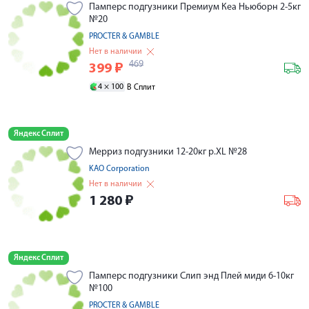
Памперс подгузники Премиум Кеа Ньюборн 2-5кг
№20
PROCTER & GAMBLE
Нет в наличии
469
399
₽
4 ×
100
В Сплит
Яндекс Сплит
Мерриз подгузники 12-20кг р.XL №28
KAO Corporation
Нет в наличии
1 280
₽
Яндекс Сплит
Памперс подгузники Слип энд Плей миди 6-10кг
№100
PROCTER & GAMBLE