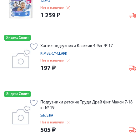
TZMO
Нет в наличии
1 259
₽
Яндекс Сплит
Хаггис подгузники Классик 4-9кг № 17
KIMBERLY-CLARK
Нет в наличии
197
₽
Яндекс Сплит
Подгузники детские Труди Драй Фит Макси 7-18
кг № 19
Silc S.P.A
Нет в наличии
505
₽