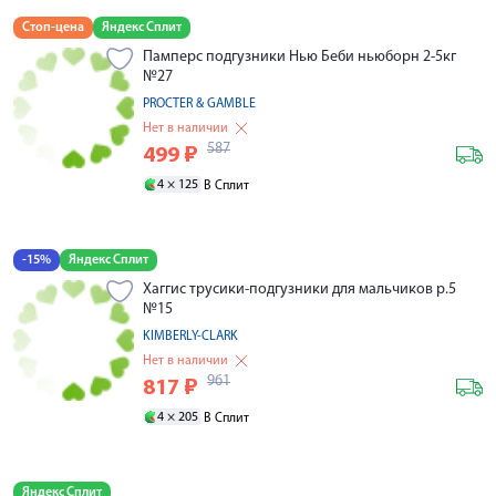
Стоп-цена
Яндекс Сплит
Памперс подгузники Нью Беби ньюборн 2-5кг
№27
PROCTER & GAMBLE
Нет в наличии
587
499
₽
4 ×
125
В Сплит
-15%
Яндекс Сплит
Хаггис трусики-подгузники для мальчиков р.5
№15
KIMBERLY-CLARK
Нет в наличии
961
817
₽
4 ×
205
В Сплит
Яндекс Сплит