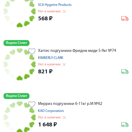
SCA Hygeine Products
Нет в наличии
568
₽
Яндекс Сплит
Хаггис подгузники Фридом миди 5-9кг №74
KIMBERLY-CLARK
Нет в наличии
821
₽
Яндекс Сплит
Мерриз подгузники 6-11кг р.M №62
KAO Corporation
Нет в наличии
1 648
₽