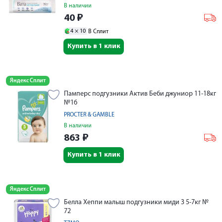
В наличии
40
₽
4 ×
10
В Сплит
Купить в 1 клик
Яндекс Сплит
Памперс подгузники Актив Беби джуниор 11-18кг
№16
PROCTER & GAMBLE
В наличии
863
₽
Купить в 1 клик
Яндекс Сплит
Белла Хеппи малыш подгузники миди 3 5-7кг №
72