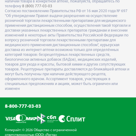
наличии товара в конкретной аптеке, пожалуйста, обращайтесь по
телефону
8 (800) 777-03-03
Согласно постановлению Правительства РФ от 16 мая 2020 года № 697
"Об утверждении Правил выдачи разрешения на осуществление
розничной торговли лекарственными препаратами для медицинского
применения дистанционным способом, осуществления такой торговли и
доставки указанных лекарственных препаратов гражданам и внесении
изменений в некоторые акты Правительства Российской Федерации по
вопросу розничной торговли лекарственными препаратами для
медицинского применения дистанционным способом", курьерская
доставка из интернет-аптеки возможна только для определённых
категорий товаров: безрецептурных лекарственных средств,
биологически активных добавок (БАДов), медицинских изделий,
товаров для ухода и красоты, бытовой химии и других сопутствующих
товаров. Рецептурные препараты доставляются до ближайшей аптеки и
могут быть получены при наличии действующего рецепта,
оформленного врачом. Ассортимент товаров, участвующих в
специальных предложениях и акциях, может быть ограничен или
изменен
8-800-777-03-03
Копирайт: © 2026 Общество с ограниченной
ответственностью (ООО) «Ригла»