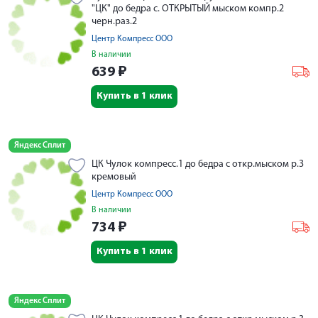
"ЦК" до бедра с. ОТКРЫТЫЙ мыском компр.2
черн.раз.2
Центр Компресс ООО
В наличии
639
₽
Купить в 1 клик
Яндекс Сплит
ЦК Чулок компресс.1 до бедра с откр.мыском р.3
кремовый
Центр Компресс ООО
В наличии
734
₽
Купить в 1 клик
Яндекс Сплит