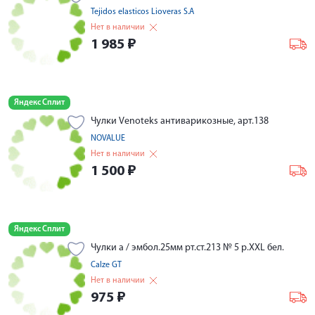
Tejidos elasticos Lioveras S.A
Нет в наличии
1 985
₽
Яндекс Сплит
Чулки Venoteks антиварикозные, арт.138
NOVALUE
Нет в наличии
1 500
₽
Яндекс Сплит
Чулки а / эмбол.25мм рт.ст.213 № 5 р.XXL бел.
Calze GT
Нет в наличии
975
₽