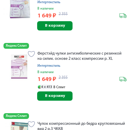
Интертекстиль
В наличии
2 355
1 649
₽
В корзину
Яндекс Сплит
Ферстэйд чулки антиэмболические с резинкой
на силик. основе 2 класс компрессии р. XL
Интертекстиль
В наличии
2 355
1 649
₽
4 ×
413
В Сплит
В корзину
Яндекс Сплит
Чулок компрессионный до бедра кругловязаный
вид 2 р.3 ЧККВ