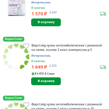
Интертекстиль
В наличии
2 243
1 570
₽
В корзину
Яндекс Сплит
Ферстэйд чулки антиэмболические с резинкой
на силик. основе 2 класс компрессии р.S
Интертекстиль
В наличии
2 355
1 649
₽
4 ×
413
В Сплит
В корзину
Яндекс Сплит
Ферстэйд чулки антиэмболические с резинкой
на силик. основе 1 класс компрессии р. XL