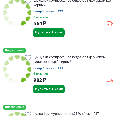
ЦК Чулок компресс.1 до бедра с откр.мыском р.3
черный
Центр Компресс ООО
В наличии
564
₽
Купить в 1 клик
Яндекс Сплит
ЦК Чулки компресс.1 до бедра с откр.мыском
силикон рез.р.2 черный
Центр Компресс ООО
В наличии
982
₽
Купить в 1 клик
Яндекс Сплит
Чулки iкл.ажурн.верх арт.212s т.беж.ref.37