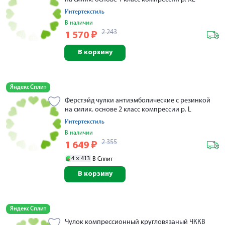
Интертекстиль
В наличии
2 243
1 570
₽
В корзину
Яндекс Сплит
Ферстэйд чулки антиэмболические с резинкой
на силик. основе 2 класс компрессии р. L
Интертекстиль
В наличии
2 355
1 649
₽
4 ×
413
В Сплит
В корзину
Яндекс Сплит
Чулок компрессионный кругловязаный ЧККВ