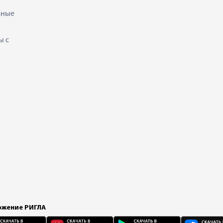
ьные
ы с
жение РИГЛА