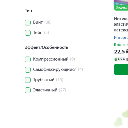
Яндекс
Тип
Интекс
Бинт
(38)
эласти
латек
Тейп
(5)
0,15мх
Интерт
В налич
Эффект/Особенность
22,5
Компрессионный
(9)
4 ×
6
В
Самофиксирующийся
(4)
Трубчатый
(15)
Эластичный
(27)