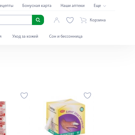
ецепты
Бонусная карта
Наши аптеки
Еще
Корзина
я
Уход за кожей
Сон и бессонница