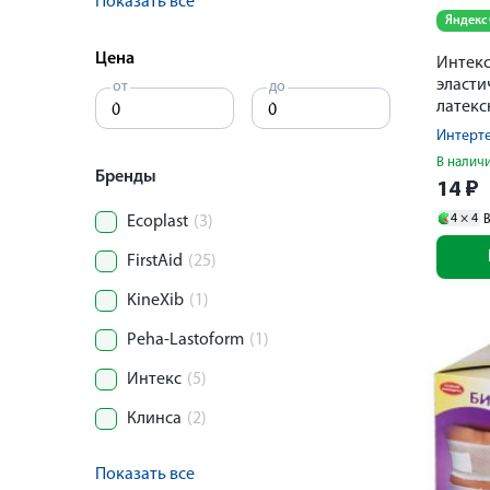
Показать все
Яндекс
Цена
Интекс
эласти
от
до
латек
0,15мх2
Интерт
В налич
Бренды
14
₽
4 ×
4
В
Ecoplast
(3)
FirstAid
(25)
KineXib
(1)
Peha-Lastoform
(1)
Интекс
(5)
Клинса
(2)
Показать все