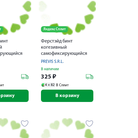
т
Яндекс Сплит
бинт
Ферстэйд бинт
й
когезивный
ирующийся
самофиксирующийся
4мх8см
PREVIS S.R.L.
В наличии
325
₽
4 ×
82
лит
В Сплит
орзину
В корзину