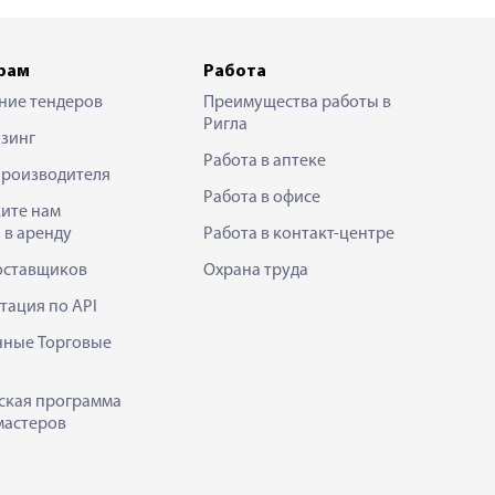
рам
Работа
ние тендеров
Преимущества работы в
Ригла
зинг
Работа в аптеке
производителя
Работа в офисе
ите нам
 в аренду
Работа в контакт-центре
оставщиков
Охрана труда
тация по API
нные Торговые
ская программа
мастеров