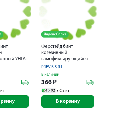
т
Яндекс Сплит
бинт
Ферстэйд бинт
й
когезивный
онный УНГА-
самофиксирующийся
й
4мх10см
PREVIS S.R.L.
сти 8смх1,5м
В наличии
366
₽
4 ×
92
лит
В Сплит
орзину
В корзину