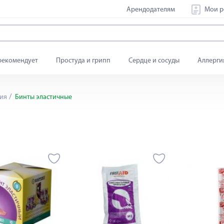
Арендодателям
Мои р
рекомендует
Простуда и грипп
Сердце и сосуды
Аллерги
ия
Бинты эластичные