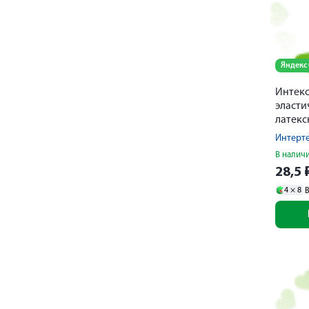
Яндекс
Интекс
эласти
латек
0,2мх4с
Интерт
В налич
28,5
4 ×
8
В