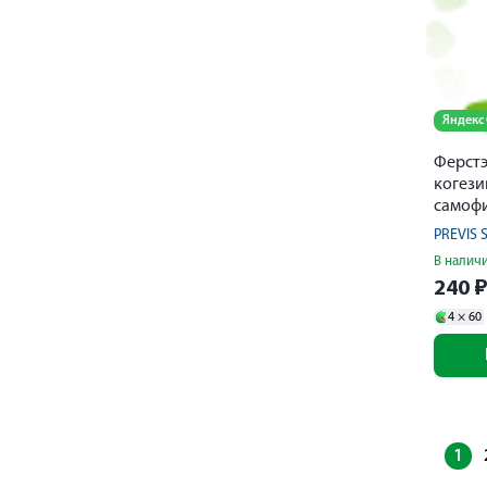
Яндекс
Ферстэ
когез
самоф
4мх4с
PREVIS S
В налич
240
4 ×
60
1