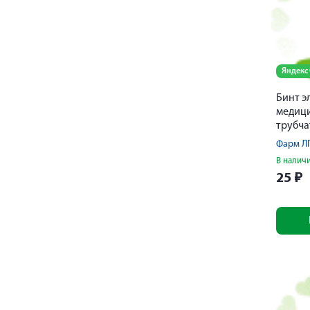
Яндекс
Бинт э
медиц
трубча
Фарм Л
В налич
25
₽