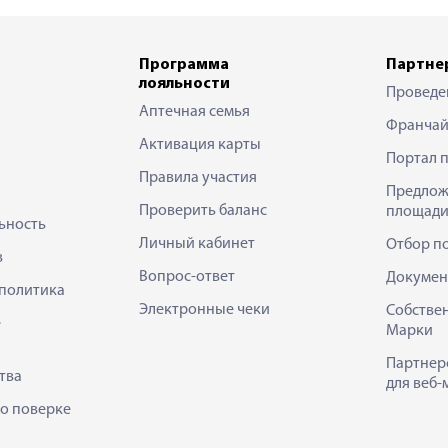
Программа
Партне
лояльности
Проведе
Аптечная семья
Франчай
Активация карты
Портал 
Правила участия
Предлож
Проверить баланс
площади
ьность
Личный кабинет
Отбор п
в
Вопрос-ответ
Докумен
политика
Электронные чеки
Собстве
е
Марки
Партнер
тва
для веб-
 о поверке