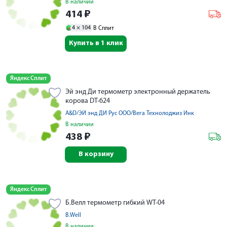
В наличии
414
₽
4 ×
104
В Сплит
Купить в 1 клик
Яндекс Сплит
Эй энд Ди термометр электронный держатель
корова DT-624
A&D/ЭЙ энд ДИ Рус ООО/Вега Технолоджиз Инк
В наличии
438
₽
В корзину
Яндекс Сплит
Б.Велл термометр гибкий WT-04
B.Well
В наличии