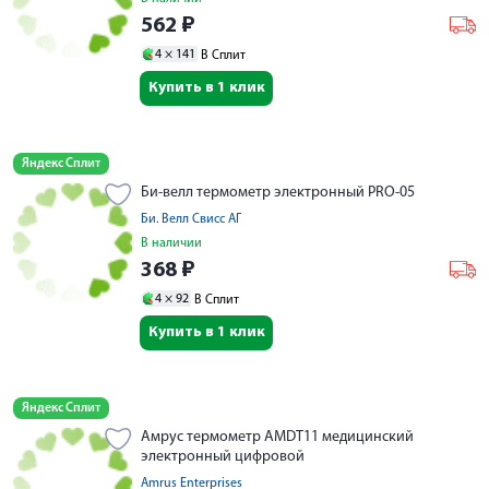
562
₽
4 ×
141
В Сплит
Купить в 1 клик
Яндекс Сплит
Би-велл термометр электронный PRO-05
Би. Велл Свисс АГ
В наличии
368
₽
4 ×
92
В Сплит
Купить в 1 клик
Яндекс Сплит
Амрус термометр AMDT11 медицинский
электронный цифровой
Amrus Enterprises