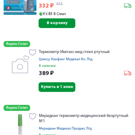
415
332
₽
4 ×
83
В Сплит
В корзину
Яндекс Сплит
Термометр Импэкс-мед стекл ртутный
Цзянсу Нанфанг Медикал Ко. Лтд.
В наличии
389
₽
Купить в 1 клик
Яндекс Сплит
Меридиан термометр медицинский безртутный
№1
Меридиан Медикал Продакс Лтд