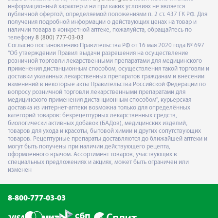
информационный характер и ни при каких условиях не является
публичной офертой, определяемой положениями п. 2 ст. 437 ГК РФ. Для
получения подробной информации о действующих ценах на товар и
наличии товара в конкретной аптеке, пожалуйста, обращайтесь по
телефону
8 (800) 777-03-03
Согласно постановлению Правительства РФ от 16 мая 2020 года № 697
"Об утверждении Правил выдачи разрешения на осуществление
розничной торговли лекарственными препаратами для медицинского
применения дистанционным способом, осуществления такой торговли и
доставки указанных лекарственных препаратов гражданам и внесении
изменений в некоторые акты Правительства Российской Федерации по
вопросу розничной торговли лекарственными препаратами для
медицинского применения дистанционным способом", курьерская
доставка из интернет-аптеки возможна только для определённых
категорий товаров: безрецептурных лекарственных средств,
биологически активных добавок (БАДов), медицинских изделий,
товаров для ухода и красоты, бытовой химии и других сопутствующих
товаров. Рецептурные препараты доставляются до ближайшей аптеки и
могут быть получены при наличии действующего рецепта,
оформленного врачом. Ассортимент товаров, участвующих в
специальных предложениях и акциях, может быть ограничен или
изменен
8-800-777-03-03