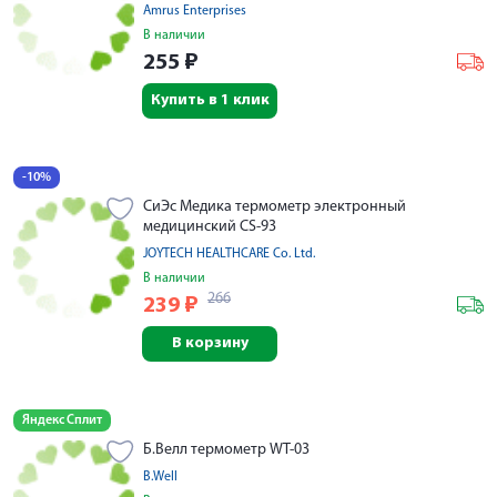
Amrus Enterprises
В наличии
255
₽
Купить в 1 клик
-10%
СиЭс Медика термометр электронный
медицинский CS-93
JOYTECH HEALTHCARE Co. Ltd.
В наличии
266
239
₽
В корзину
Яндекс Сплит
Б.Велл термометр WT-03
B.Well