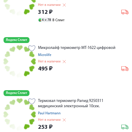
Нет в наличии
312
₽
4 ×
78
В Сплит
Яндекс Сплит
Микролайф термометр МТ-1622 цифровой
Microlife
Нет в наличии
495
₽
Яндекс Сплит
Термовал термометр Рапид 9250311
медицинский электронный 10сек.
Paul Hartmann
Нет в наличии
253
₽