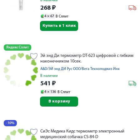
В наличии
268
₽
4 ×
67
В Сплит
Купить в 1 клик
Яндекс Сплит
Эй энд Ди термометр DT-623 цифровой с гибким
наконечником 10сек.
A&D/ЭЙ энд ДИ Рус ООО/Вега Технолоджиз Инк
В наличии
541
₽
4 ×
136
В Сплит
В корзину
-10%
СиЭс Медика Кидс термометр электронный
медицинский собачка CS-84-D