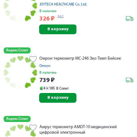
JOYTECH HEALTHCARE Co. Ltd.
В наличии
362
326
₽
В корзину
Яндекс Сплит
Омрон термометр MC-246 Эко Темп Бейсик
Omron
В наличии
739
₽
4 ×
185
В Сплит
В корзину
Яндекс Сплит
Амрус термометр AMDT-10 медицинский
цифровой электронный