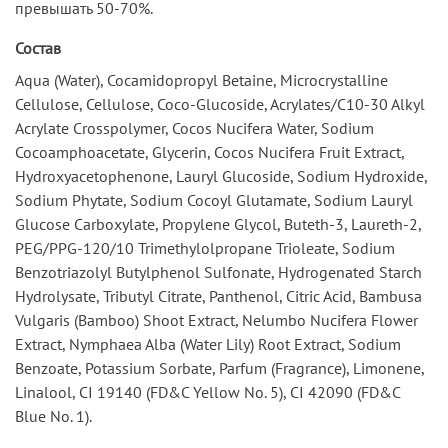
превышать 50-70%.
Состав
Aqua (Water), Cocamidopropyl Betaine, Microcrystalline
Cellulose, Cellulose, Coco-Glucoside, Acrylates/C10-30 Alkyl
Acrylate Crosspolymer, Cocos Nucifera Water, Sodium
Cocoamphoacetate, Glycerin, Cocos Nucifera Fruit Extract,
Hydroxyacetophenone, Lauryl Glucoside, Sodium Hydroxide,
Sodium Phytate, Sodium Cocoyl Glutamate, Sodium Lauryl
Glucose Carboxylate, Propylene Glycol, Buteth-3, Laureth-2,
PEG/PPG-120/10 Trimethylolpropane Trioleate, Sodium
Benzotriazolyl Butylphenol Sulfonate, Hydrogenated Starch
Hydrolysate, Tributyl Citrate, Panthenol, Citric Acid, Bambusa
Vulgaris (Bamboo) Shoot Extract, Nelumbo Nucifera Flower
Extract, Nymphaea Alba (Water Lily) Root Extract, Sodium
Benzoate, Potassium Sorbate, Parfum (Fragrance), Limonene,
Linalool, CI 19140 (FD&C Yellow No. 5), CI 42090 (FD&C
Blue No. 1).