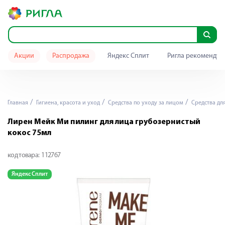
Акции
Распродажа
Яндекс Сплит
Ригла рекомендуе
Главная
Гигиена, красота и уход
Средства по уходу за лицом
Средства дл
Лирен Мейк Ми пилинг для лица грубозернистый
кокос 75мл
код товара:
112767
Яндекс Сплит