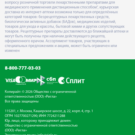
вопросу розничной торговли лекарственными препаратами для
медицинского применения дистанционным способом", курьерская
доставка из интернет-аптеки возможна только для определённых
категорий товаров: безрецептурных лекарственных средств,
биологически активных добавок (БАДов), медицинских изделий,
товаров для ухода и красоты, бытовой химии и других сопутствующих
товаров. Рецептурные препараты доставляются до ближайшей аптеки и
могут быть получены при наличии действующего рецепта,
оформленного врачом. Ассортимент товаров, участвующих в
специальных предложениях и акциях, может быть ограничен или
изменен
8-800-777-03-03
Копирайт: © 2026 Общество с ограниченной
ответственностью (ООО) «Ригла»
Все права защищены
115201, г. Москва, Каширское шоссе, д. 22, корп. 4, стр. 1
ОГРН 1027700271290; ИНН 7724211288
Юр. лицо, которому принадлежит домен:
Общество с ограниченной ответственностью
(ООО) «Ригла»