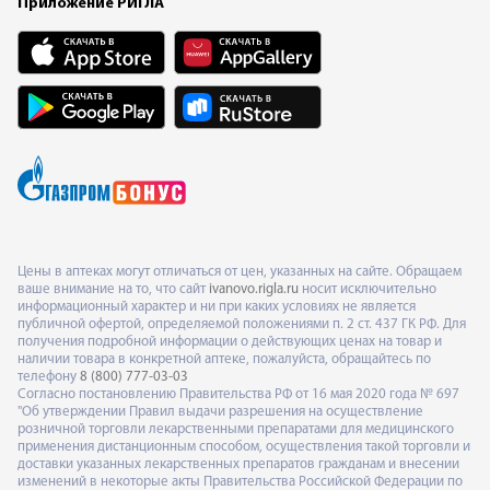
Приложение РИГЛА
Цены в аптеках могут отличаться от цен, указанных на сайте. Обращаем
ваше внимание на то, что сайт
ivanovo.rigla.ru
носит исключительно
информационный характер и ни при каких условиях не является
публичной офертой, определяемой положениями п. 2 ст. 437 ГК РФ. Для
получения подробной информации о действующих ценах на товар и
наличии товара в конкретной аптеке, пожалуйста, обращайтесь по
телефону
8 (800) 777-03-03
Согласно постановлению Правительства РФ от 16 мая 2020 года № 697
"Об утверждении Правил выдачи разрешения на осуществление
розничной торговли лекарственными препаратами для медицинского
применения дистанционным способом, осуществления такой торговли и
доставки указанных лекарственных препаратов гражданам и внесении
изменений в некоторые акты Правительства Российской Федерации по