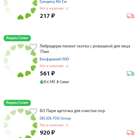
Гуанджоу Юэ Сю
Нет в наличии
217
₽
Яндекс Сплит
Либридерм пилинг скатка с ромашкой для лица
75мл
Биофармлаб ООО
Нет в наличии
561
₽
4 ×
141
В Сплит
Яндекс Сплит
БО Пари щеточка для очистки пор
DELSOL-FDG Group
Нет в наличии
920
₽