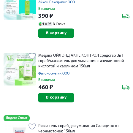
Айкон Пакеджинг ООО
В наличии
390
₽
4 ×
98
В Сплит
В корзину
Медива ОЙЛ ЭНД АКНЕ КОНТРОЛ средство 3в1
скраб/маска/гель для умывания с азелаиновой
кислотой и каолином 150мл
Фитокосметик ООО
В наличии
460
₽
В корзину
Яндекс Сплит
Ригла гель-скраб для умывания Салицинк от
черных точек 150мл