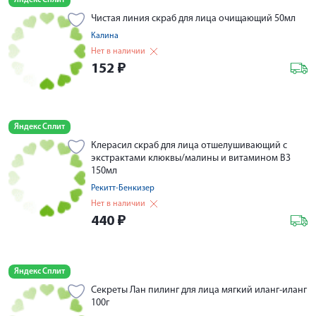
Яндекс Сплит
Чистая линия скраб для лица очищающий 50мл
Калина
Нет в наличии
152
₽
Яндекс Сплит
Клерасил скраб для лица отшелушивающий с
экстрактами клюквы/малины и витамином В3
150мл
Рекитт-Бенкизер
Нет в наличии
440
₽
Яндекс Сплит
Секреты Лан пилинг для лица мягкий иланг-иланг
100г