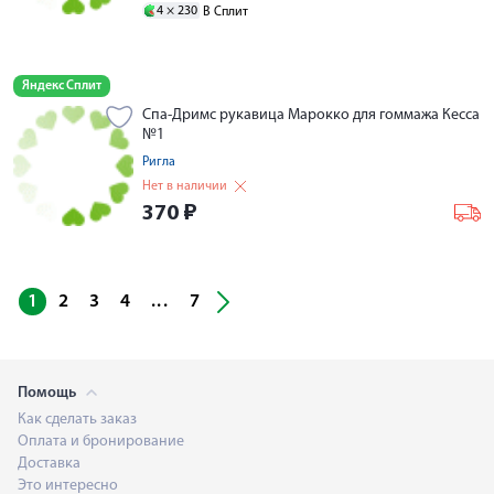
4 ×
230
В Сплит
Яндекс Сплит
Спа-Дримс рукавица Марокко для гоммажа Кесса
№1
Ригла
Нет в наличии
370
₽
...
1
2
3
4
7
Помощь
Как сделать заказ
Оплата и бронирование
Доставка
Это интересно