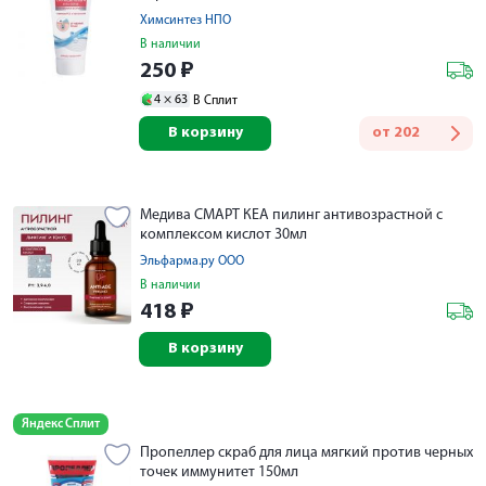
Химсинтез НПО
В наличии
250
₽
4 ×
63
В Сплит
В корзину
от
202
Медива СМАРТ КЕА пилинг антивозрастной с
комплексом кислот 30мл
Эльфарма.ру ООО
В наличии
418
₽
В корзину
Яндекс Сплит
Пропеллер скраб для лица мягкий против черных
точек иммунитет 150мл