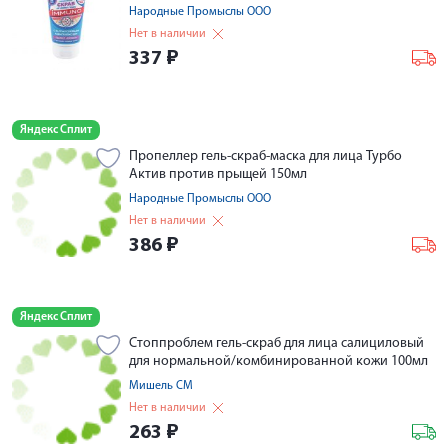
Народные Промыслы ООО
Нет в наличии
337
₽
Яндекс Сплит
Пропеллер гель-скраб-маска для лица Турбо
Актив против прыщей 150мл
Народные Промыслы ООО
Нет в наличии
386
₽
Яндекс Сплит
Стоппроблем гель-скраб для лица салициловый
для нормальной/комбинированной кожи 100мл
Мишель СМ
Нет в наличии
263
₽