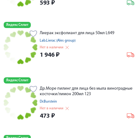
593
₽
Яндекс Сплит
Лиерак эксфолиант для лица 50мл L649
Lab.Lierac (Ales group)
Нет в наличии
1 946
₽
Яндекс Сплит
Др.Море пилинг для лица без мыла виноградные
косточки/лимон 200мл 123
Dr.Burstein
Нет в наличии
473
₽